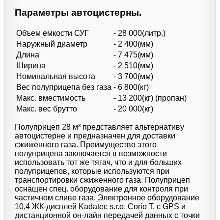
Параметры автоцистерны.
Объем емкости СУГ
- 28 000(литр.)
Наружный диаметр
- 2 400(мм)
Длина
- 7 475(мм)
Ширина
- 2 510(мм)
Номинальная высота
- 3 700(мм)
Вес полуприцепа без газа
- 6 800(кг)
Макс. вместимость
- 13 200(кг) (пропан)
Макс. вес брутто
- 20 000(кг)
Полуприцеп 28 м³ представляет альтернативу
автоцистерне и предназначен для доставки
сжиженного газа. Преимущество этого
полуприцепа заключается в возможности
использовать тот же тягач, что и для больших
полуприцепов, которые используются при
транспортировки сжиженного газа. Полуприцеп
оснащен спец. оборудование для контроля при
частичном сливе газа. Электронное оборудование
10,4 ЖК-дисплей Kadatec s.r.o. Corio Т, с GPS и
дистанционной он-лайн передачей данных с точки