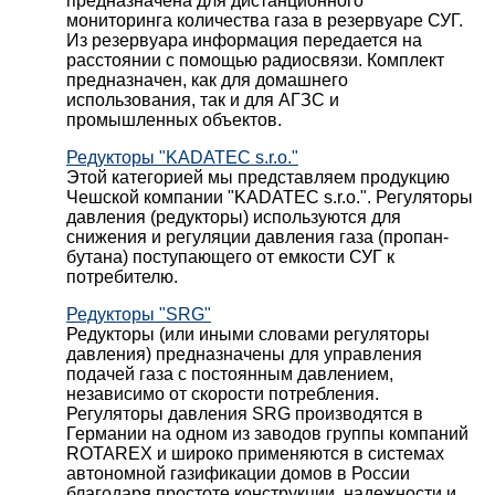
предназначена для дистанционного
мониторинга количества газа в резервуаре СУГ.
Из резервуара информация передается на
расстоянии с помощью радиосвязи. Комплект
предназначен, как для домашнего
использования, так и для АГЗС и
промышленных объектов.
Редукторы "KADATEC s.r.o."
Этой категорией мы представляем продукцию
Чешской компании "KADATEC s.r.o.". Регуляторы
давления (редукторы) используются для
снижения и регуляции давления газа (пропан-
бутана) поступающего от емкости СУГ к
потребителю.
Редукторы "SRG"
Редукторы (или иными словами регуляторы
давления) предназначены для управления
подачей газа с постоянным давлением,
независимо от скорости потребления.
Регуляторы давления SRG производятся в
Германии на одном из заводов группы компаний
ROTAREX и широко применяются в системах
автономной газификации домов в России
благодаря простоте конструкции, надежности и