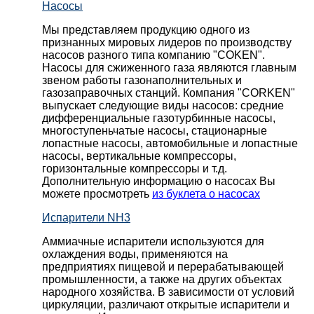
Насосы
Мы представляем продукцию одного из
признанных мировых лидеров по производству
насосов разного типа компанию "COKEN".
Насосы для сжиженного газа являются главным
звеном работы газонаполнительных и
газозаправочных станций. Компания "CORKEN"
выпускает следующие виды насосов: cредние
дифференциальные газотурбинные насосы,
многоступеньчатые насосы, стационарные
лопастные насосы, автомобильные и лопaстные
насосы, вертикальные компрессоры,
горизонтальные компрессоры и т.д.
Дополнительную информацию о насосах Вы
можете просмотреть
из буклета о насосах
Испарители NH3
Аммиачные испарители используются для
охлаждения воды, применяются на
предприятиях пищевой и перерабатывающей
промышленности, а также на других объектах
народного хозяйства. В зависимости от условий
циркуляции, различают открытые испарители и