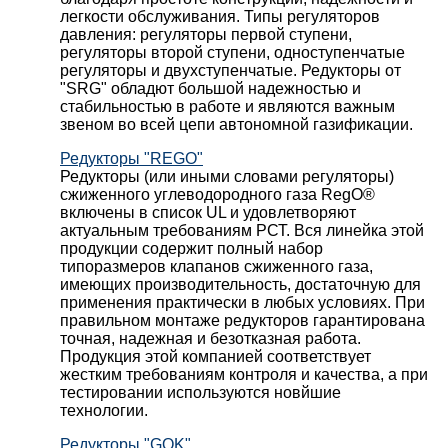
легкости обслуживания. Типы регуляторов
давления: регуляторы первой ступени,
регуляторы второй ступени, одноступенчатые
регуляторы и двухступенчатые. Редукторы от
"SRG" обладют большой надежностью и
стабильностью в работе и являются важным
звеном во всей цепи автономной газификации.
Редукторы "REGO"
Редукторы (или иными словами регуляторы)
сжиженного углеводородного газа RegO®
включены в список UL и удовлетворяют
актуальным требованиям РСТ. Вся линейка этой
продукции содержит полный набор
типоразмеров клапанов сжиженного газа,
имеющих производительность, достаточную для
применения практически в любых условиях. При
правильном монтаже редукторов гарантирована
точная, надежная и безотказная работа.
Продукция этой компанией соответствует
жестким требованиям контроля и качества, а при
тестировании используются новйшие
технологии.
Редукторы "GOK"