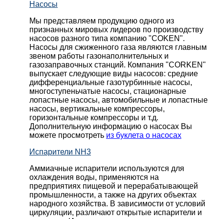
Насосы
Мы представляем продукцию одного из
признанных мировых лидеров по производству
насосов разного типа компанию "COKEN".
Насосы для сжиженного газа являются главным
звеном работы газонаполнительных и
газозаправочных станций. Компания "CORKEN"
выпускает следующие виды насосов: cредние
дифференциальные газотурбинные насосы,
многоступеньчатые насосы, стационарные
лопастные насосы, автомобильные и лопaстные
насосы, вертикальные компрессоры,
горизонтальные компрессоры и т.д.
Дополнительную информацию о насосах Вы
можете просмотреть
из буклета о насосах
Испарители NH3
Аммиачные испарители используются для
охлаждения воды, применяются на
предприятиях пищевой и перерабатывающей
промышленности, а также на других объектах
народного хозяйства. В зависимости от условий
циркуляции, различают открытые испарители и