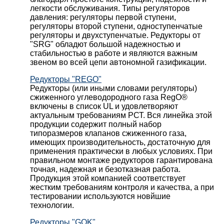
легкости обслуживания. Типы регуляторов
давления: регуляторы первой ступени,
регуляторы второй ступени, одноступенчатые
регуляторы и двухступенчатые. Редукторы от
"SRG" обладют большой надежностью и
стабильностью в работе и являются важным
звеном во всей цепи автономной газификации.
Редукторы "REGO"
Редукторы (или иными словами регуляторы)
сжиженного углеводородного газа RegO®
включены в список UL и удовлетворяют
актуальным требованиям РСТ. Вся линейка этой
продукции содержит полный набор
типоразмеров клапанов сжиженного газа,
имеющих производительность, достаточную для
применения практически в любых условиях. При
правильном монтаже редукторов гарантирована
точная, надежная и безотказная работа.
Продукция этой компанией соответствует
жестким требованиям контроля и качества, а при
тестировании используются новйшие
технологии.
Редукторы "GOK"