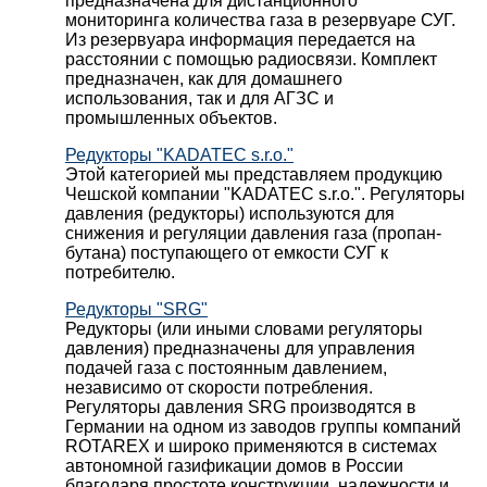
предназначена для дистанционного
мониторинга количества газа в резервуаре СУГ.
Из резервуара информация передается на
расстоянии с помощью радиосвязи. Комплект
предназначен, как для домашнего
использования, так и для АГЗС и
промышленных объектов.
Редукторы "KADATEC s.r.o."
Этой категорией мы представляем продукцию
Чешской компании "KADATEC s.r.o.". Регуляторы
давления (редукторы) используются для
снижения и регуляции давления газа (пропан-
бутана) поступающего от емкости СУГ к
потребителю.
Редукторы "SRG"
Редукторы (или иными словами регуляторы
давления) предназначены для управления
подачей газа с постоянным давлением,
независимо от скорости потребления.
Регуляторы давления SRG производятся в
Германии на одном из заводов группы компаний
ROTAREX и широко применяются в системах
автономной газификации домов в России
благодаря простоте конструкции, надежности и