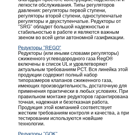
легкости обслуживания. Типы регуляторов
давления: регуляторы первой ступени,
регуляторы второй ступени, одноступенчатые
регуляторы и двухступенчатые. Редукторы от
"SRG" обладют большой надежностью и
стабильностью в работе и являются важным
звеном во всей цепи автономной газификации.
Редукторы "REGO"
Редукторы (или иными словами регуляторы)
сжиженного углеводородного газа RegO®
включены в список UL и удовлетворяют
актуальным требованиям РСТ. Вся линейка этой
продукции содержит полный набор
типоразмеров клапанов сжиженного газа,
имеющих производительность, достаточную для
применения практически в любых условиях. При
правильном монтаже редукторов гарантирована
точная, надежная и безотказная работа.
Продукция этой компанией соответствует
жестким требованиям контроля и качества, а при
тестировании используются новйшие
технологии.
Редукторы "GOK"