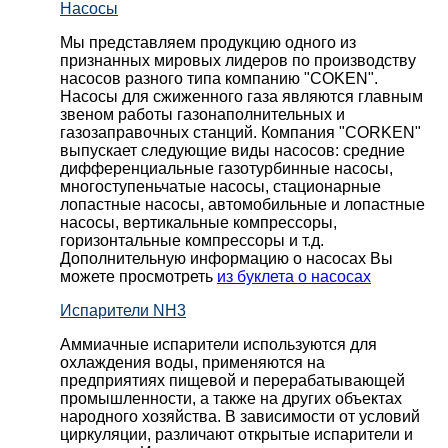
Насосы
Мы представляем продукцию одного из
признанных мировых лидеров по производству
насосов разного типа компанию "COKEN".
Насосы для сжиженного газа являются главным
звеном работы газонаполнительных и
газозаправочных станций. Компания "CORKEN"
выпускает следующие виды насосов: cредние
дифференциальные газотурбинные насосы,
многоступеньчатые насосы, стационарные
лопастные насосы, автомобильные и лопaстные
насосы, вертикальные компрессоры,
горизонтальные компрессоры и т.д.
Дополнительную информацию о насосах Вы
можете просмотреть
из буклета о насосах
Испарители NH3
Аммиачные испарители используются для
охлаждения воды, применяются на
предприятиях пищевой и перерабатывающей
промышленности, а также на других объектах
народного хозяйства. В зависимости от условий
циркуляции, различают открытые испарители и