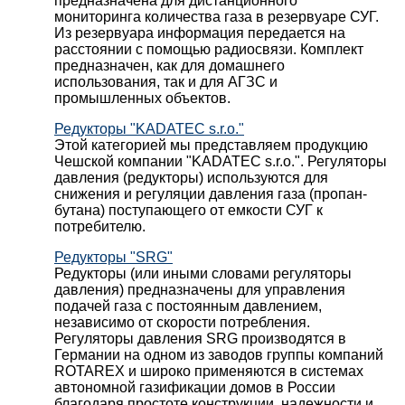
предназначена для дистанционного
мониторинга количества газа в резервуаре СУГ.
Из резервуара информация передается на
расстоянии с помощью радиосвязи. Комплект
предназначен, как для домашнего
использования, так и для АГЗС и
промышленных объектов.
Редукторы "KADATEC s.r.o."
Этой категорией мы представляем продукцию
Чешской компании "KADATEC s.r.o.". Регуляторы
давления (редукторы) используются для
снижения и регуляции давления газа (пропан-
бутана) поступающего от емкости СУГ к
потребителю.
Редукторы "SRG"
Редукторы (или иными словами регуляторы
давления) предназначены для управления
подачей газа с постоянным давлением,
независимо от скорости потребления.
Регуляторы давления SRG производятся в
Германии на одном из заводов группы компаний
ROTAREX и широко применяются в системах
автономной газификации домов в России
благодаря простоте конструкции, надежности и