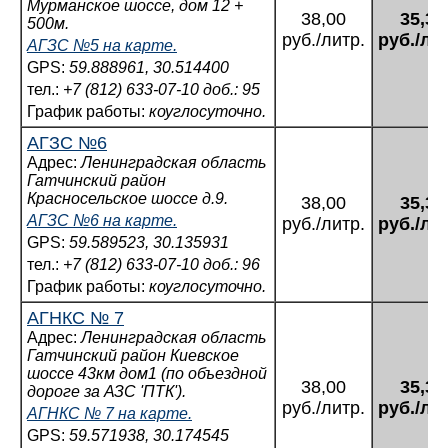
Мурманское шоссе, дом 12 +
38,00
35,34
500м.
руб./литр.
руб./ли
АГЗС №5 на карте.
GPS:
59.888961, 30.514400
тел.:
+7 (812) 633-07-10 доб.: 95
График работы:
коуглосуточно.
АГЗС №6
Адрес:
Ленинградская область
Гатчинский район
Красносельское шоссе д.9.
38,00
35,34
АГЗС №6 на карте.
руб./литр.
руб./ли
GPS:
59.589523, 30.135931
тел.:
+7 (812) 633-07-10 доб.: 96
График работы:
коуглосуточно.
АГНКС № 7
Адрес:
Ленинградская область
Гатчинский район Киевское
шоссе 43км дом1 (по объездной
38,00
35,34
дороге за АЗС 'ПТК').
руб./литр.
руб./ли
АГНКС № 7 на карте.
GPS:
59.571938, 30.174545