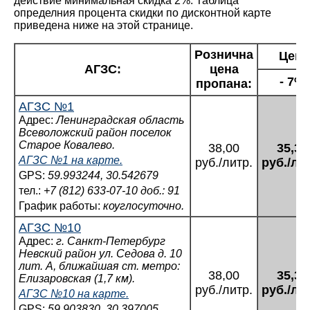
действие минимальная скидка 2%. Таблица
определния процента скидки по дисконтной карте
приведена ниже на этой странице.
Рознична
Цена
АГЗС:
цена
- 7%
пропана:
АГЗС №1
Адрес:
Ленинградская область
Всеволожский район поселок
Старое Ковалево.
38,00
35,34
АГЗС №1 на карте.
руб./литр.
руб./ли
GPS:
59.993244, 30.542679
тел.:
+7 (812) 633-07-10 доб.: 91
График работы:
коуглосуточно.
АГЗС №10
Адрес:
г. Санкт-Петербург
Невский район ул. Седова д. 10
лит. А, ближайшая ст. метро:
38,00
35,34
Елизаровская (1,7 км).
руб./литр.
руб./ли
АГЗС №10 на карте.
GPS:
59.903830, 30.397005