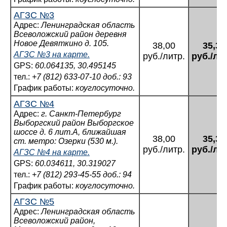
АГЗС №3
Адрес:
Ленинградская область
Всеволожский район деревня
Новое Девяткино д. 105.
38,00
35,34
АГЗС №3 на карте.
руб./литр.
руб./ли
GPS:
60.064135, 30.495145
тел.:
+7 (812) 633-07-10 доб.: 93
График работы:
коуглосуточно.
АГЗС №4
Адрес:
г. Санкт-Петербург
Выборгский район Выборгское
шоссе д. 6 лит.А, ближайшая
38,00
35,34
ст. метро: Озерки (530 м.).
руб./литр.
руб./ли
АГЗС №4 на карте.
GPS:
60.034611, 30.319027
тел.:
+7 (812) 293-45-55 доб.: 94
График работы:
коуглосуточно.
АГЗС №5
Адрес:
Ленинградская область
Всеволожский район,