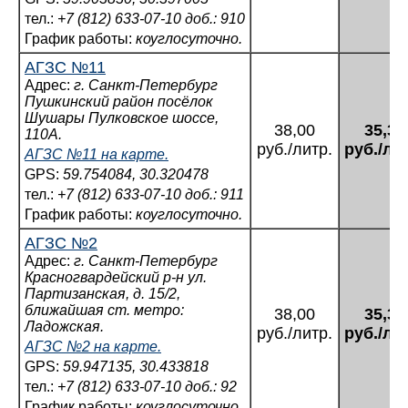
тел.:
+7 (812) 633-07-10 доб.: 910
График работы:
коуглосуточно.
АГЗС №11
Адрес:
г. Санкт-Петербург
Пушкинский район посёлок
Шушары Пулковское шоссе,
38,00
35,34
110А.
руб./литр.
руб./ли
АГЗС №11 на карте.
GPS:
59.754084, 30.320478
тел.:
+7 (812) 633-07-10 доб.: 911
График работы:
коуглосуточно.
АГЗС №2
Адрес:
г. Санкт-Петербург
Красногвардейский р-н ул.
Партизанская, д. 15/2,
ближайшая ст. метро:
38,00
35,34
Ладожская.
руб./литр.
руб./ли
АГЗС №2 на карте.
GPS:
59.947135, 30.433818
тел.:
+7 (812) 633-07-10 доб.: 92
График работы:
коуглосуточно.