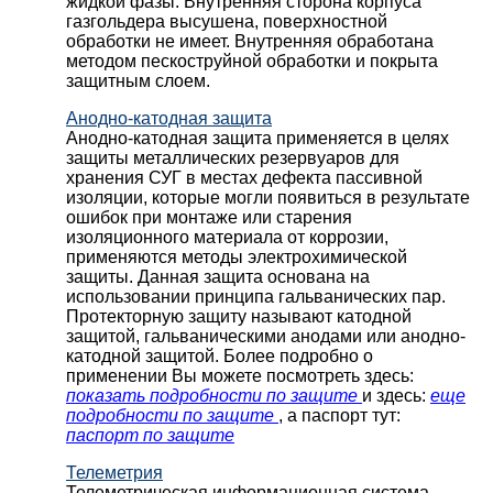
жидкой фазы. Внутренняя сторона корпуса
газгольдера высушена, поверхностной
обработки не имеет. Внутренняя обработана
методом пескоструйной обработки и покрыта
защитным слоем.
Анодно-катодная защита
Анодно-катодная защита применяется в целях
защиты металлических резервуаров для
хранения СУГ в местах дефекта пассивной
изоляции, которые могли появиться в результате
ошибок при монтаже или старения
изоляционного материала от коррозии,
применяются методы электрохимической
защиты. Данная защита основана на
использовании принципа гальванических пар.
Протекторную защиту называют катодной
защитой, гальваническими анодами или анодно-
катодной защитой. Более подробно о
применении Вы можете посмотреть здесь:
показать подробности по защите
и здесь:
еще
подробности по защите
, а паспорт тут:
паспорт по защите
Телеметрия
Телеметрическая информационная система