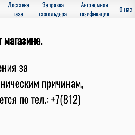
Доставка
Заправка
Автономная
О нас
газа
газгольдера
газификация
т магазине.
ения за
хническим причинам,
тся по тел.: +7(812)