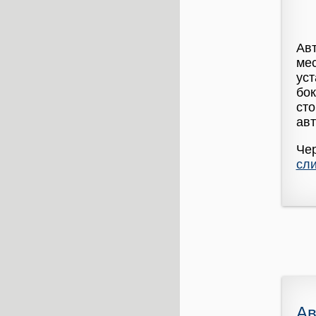
Авт
мес
уст
бок
сто
авт
Че
сли
Ав