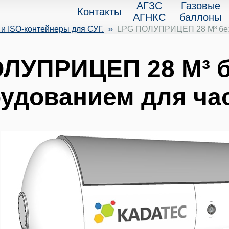
АГЗС
Газовые
Контакты
АГНКС
баллоны
»
и ISO-контейнеры для СУГ.
LPG ПОЛУПРИЦЕП 28 M³ без т
ЛУПРИЦЕП 28 M³ бе
удованием для час