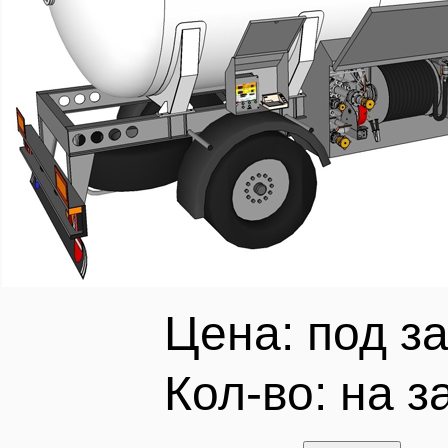
Цена: под за
Кол-во:
на з