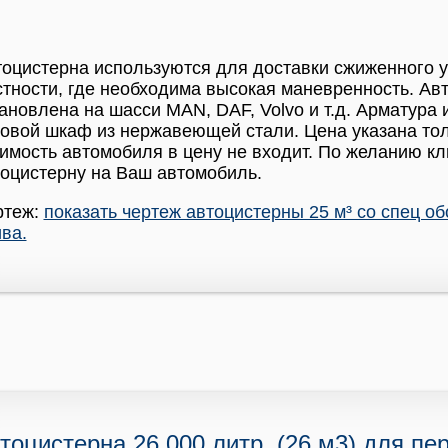
оцистерна используются для доставки сжиженного у
тности, где необходима высокая маневренность. Ав
ановлена на шасси MAN, DAF, Volvo и т.д. Арматура
овой шкаф из нержавеющей стали. Цена указана тол
имость автомобиля в цену не входит. По желанию к
оцистерну на Ваш автомобиль.
ртеж:
показать чертеж автоцистерны 25 м³ со спец о
ва.
тоцистерна 26 000 литр. (26 м3) для пе