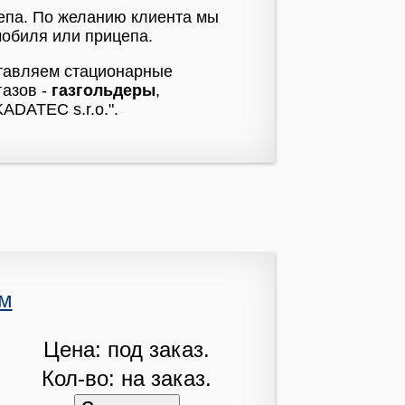
цепа. По желанию клиента мы
мобиля или прицепа.
ставляем стационарные
азов -
газгольдеры
,
ADATEC s.r.o.".
ем
Цена: под заказ.
Кол-во: на заказ.