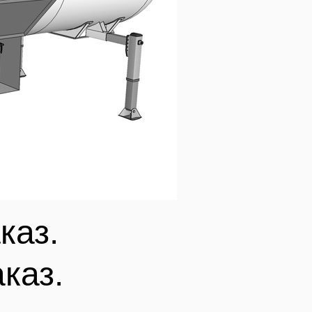
каз.
аказ.