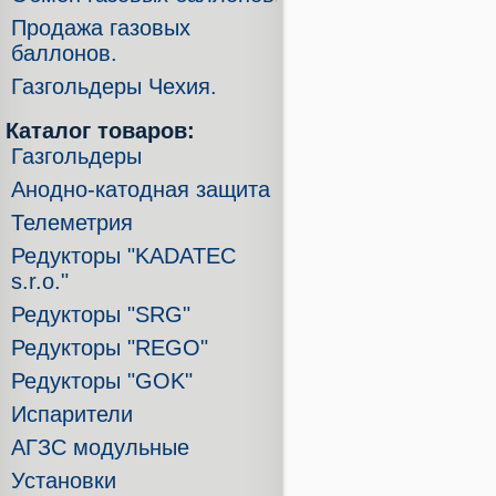
Продажа газовых
баллонов.
Газгольдеры Чехия.
Каталог товаров:
Газгольдеры
Анодно-катодная защита
Телеметрия
Редукторы "KADATEC
s.r.o."
Редукторы "SRG"
Редукторы "REGO"
Редукторы "GOK"
Испарители
АГЗС модульные
Установки