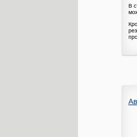
В с
мож
Кро
ре
про
Ав