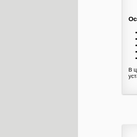
Ос
В ц
уст