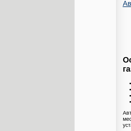
Ав
О
г
Авт
мес
уст