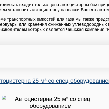
тоимость входит только цена автоцистерны без при
ем установить автоцистерну на шасси Вашего авто
ме транспортных емкостей для газа мы также пред
зервуары для хранения сжиженных углеводородных г
изводителем которых является Чешская компания "K
тоцистерна 25 м³ со спец оборудовани