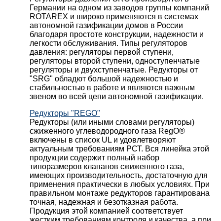
Германии на одном из заводов группы компаний
ROTAREX и широко применяются в системах
автономной газификации домов в России
благодаря простоте конструкции, надежности и
легкости обслуживания. Типы регуляторов
давления: регуляторы первой ступени,
регуляторы второй ступени, одноступенчатые
регуляторы и двухступенчатые. Редукторы от
"SRG" обладют большой надежностью и
стабильностью в работе и являются важным
звеном во всей цепи автономной газификации.
Редукторы "REGO"
Редукторы (или иными словами регуляторы)
сжиженного углеводородного газа RegO®
включены в список UL и удовлетворяют
актуальным требованиям РСТ. Вся линейка этой
продукции содержит полный набор
типоразмеров клапанов сжиженного газа,
имеющих производительность, достаточную для
применения практически в любых условиях. При
правильном монтаже редукторов гарантирована
точная, надежная и безотказная работа.
Продукция этой компанией соответствует
жестким требованиям контроля и качества, а при