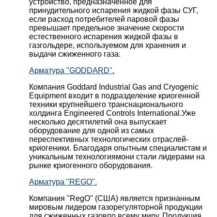
устройство, предназначенное для
принудительного испарения жидкой фазы СУГ,
если расход потребителей паровой фазы
превышает предельное значение скорости
естественного испарения жидкой фазы в
газгольдере, используемом для хранения и
выдачи сжиженного газа.
Арматура "GODDARD".
Компания Goddard Industrial Gas and Cryogenic
Equipment входит в подразделение криогенной
техники крупнейшего транснационального
холдинга Engineered Controls International.Уже
несколько десятилетий она выпускает
оборудование для одной из самых
переспективных технологических отраслей-
криогеники. Благодаря опытным специалистам и
уникальным технологиямони стали лидерами на
рынке криогенного оборудования.
Арматура "REGO".
Компания "RegO" (США) является признанным
мировым лидером газорегуляторной продукции
для сжиженных газовпо всему миру. Продукция