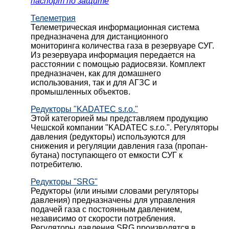
паспорт по защите
Телеметрия
Телеметрическая информационная система
предназначена для дистанционного
мониторинга количества газа в резервуаре СУГ.
Из резервуара информация передается на
расстоянии с помощью радиосвязи. Комплект
предназначен, как для домашнего
использования, так и для АГЗС и
промышленных объектов.
Редукторы "KADATEC s.r.o."
Этой категорией мы представляем продукцию
Чешской компании "KADATEC s.r.o.". Регуляторы
давления (редукторы) используются для
снижения и регуляции давления газа (пропан-
бутана) поступающего от емкости СУГ к
потребителю.
Редукторы "SRG"
Редукторы (или иными словами регуляторы
давления) предназначены для управления
подачей газа с постоянным давлением,
независимо от скорости потребления.
Регуляторы давления SRG производятся в