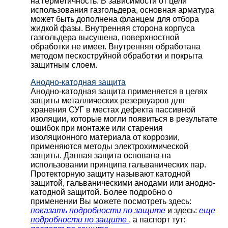
на герметичность. В зависимости от цели
использования газгольдера, основная арматура
может быть дополнена фланцем для отбора
жидкой фазы. Внутренняя сторона корпуса
газгольдера высушена, поверхностной
обработки не имеет. Внутренняя обработана
методом пескоструйной обработки и покрыта
защитным слоем.
Анодно-катодная защита
Анодно-катодная защита применяется в целях
защиты металлических резервуаров для
хранения СУГ в местах дефекта пассивной
изоляции, которые могли появиться в результате
ошибок при монтаже или старения
изоляционного материала от коррозии,
применяются методы электрохимической
защиты. Данная защита основана на
использовании принципа гальванических пар.
Протекторную защиту называют катодной
защитой, гальваническими анодами или анодно-
катодной защитой. Более подробно о
применении Вы можете посмотреть здесь:
показать подробности по защите
и здесь:
еще
подробности по защите
, а паспорт тут: