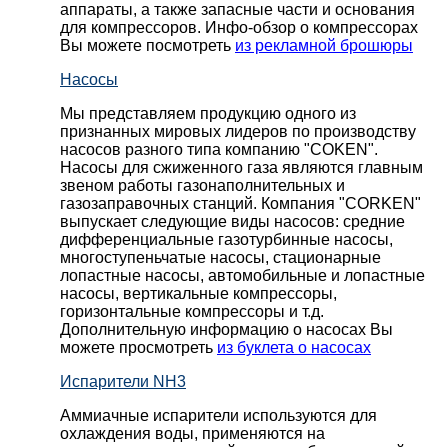
аппараты, а также запасные части и основания
для компрессоров. Инфо-обзор о компрессорах
Вы можете посмотреть
из рекламной брошюры
Насосы
Мы представляем продукцию одного из
признанных мировых лидеров по производству
насосов разного типа компанию "COKEN".
Насосы для сжиженного газа являются главным
звеном работы газонаполнительных и
газозаправочных станций. Компания "CORKEN"
выпускает следующие виды насосов: cредние
дифференциальные газотурбинные насосы,
многоступеньчатые насосы, стационарные
лопастные насосы, автомобильные и лопaстные
насосы, вертикальные компрессоры,
горизонтальные компрессоры и т.д.
Дополнительную информацию о насосах Вы
можете просмотреть
из буклета о насосах
Испарители NH3
Аммиачные испарители используются для
охлаждения воды, применяются на