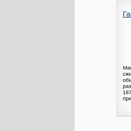
Га
Мас
сжи
объ
раз
187
при