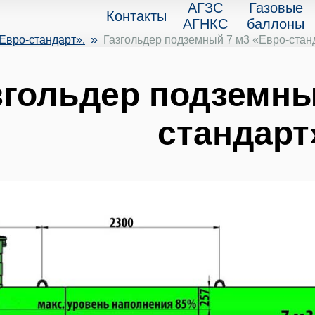
АГЗС
Газовые
Контакты
АГНКС
баллоны
»
Евро-стандарт».
Газгольдер подземный 7 м3 «Евро-стан
згольдер подземны
стандарт