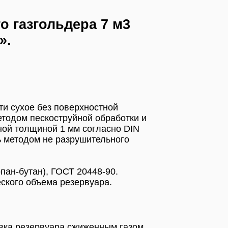
 газгольдера 7 м3
».
ти сухое без поверхностной
етодом пескоструйной обработки и
ой толщиной 1 мм согласно DIN
ь методом не разрушительного
пан-бутан), ГОСТ 20448-90.
ского объема резервуара.
авка резервуара сжиженным газом