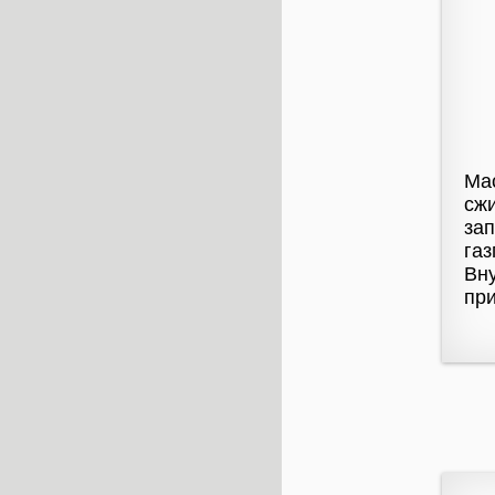
Мас
сжи
зап
газ
Вну
при