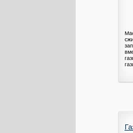
Мас
сжи
зап
вме
газ
газ
Га