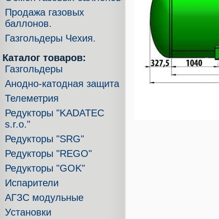
Продажа газовых
баллонов.
Газгольдеры Чехия.
Каталог товаров:
Газгольдеры
Анодно-катодная защита
Телеметрия
Редукторы "KADATEC
s.r.o."
Редукторы "SRG"
Редукторы "REGO"
Редукторы "GOK"
Испарители
АГЗС модульные
Установки