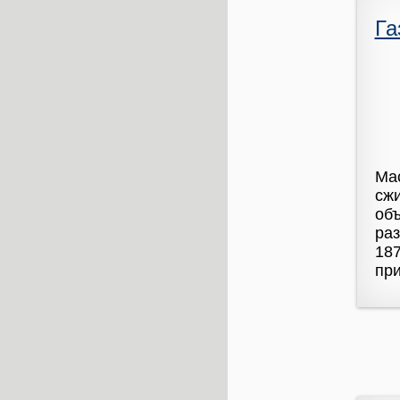
Га
Мас
сжи
объ
раз
187
при