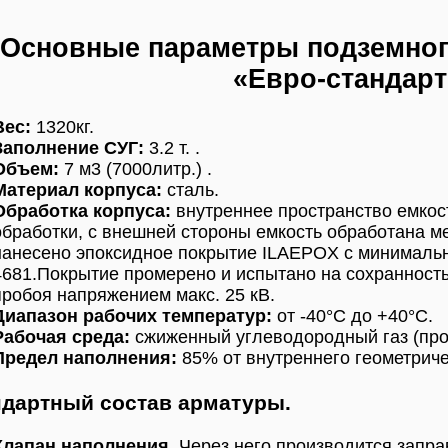
Основные параметры подземного
«Евро-стандарт
Вес:
1320кг.
Заполнение СУГ:
3.2 т. .
Объем:
7 м3 (7000литр.) .
Материал корпуса:
сталь.
Обработка корпуса:
внутреннее пространство емкос
обработки, с внешней стороны емкость обработана м
нанесено эпоксидное покрытие ILAEPOX с минимальн
4681.Покрытие промерено и испытано на сохранност
пробоя напряжением макс. 25 кВ.
Диапазон рабочих температур:
от -40°C до +40°C.
Рабочая среда:
сжиженный углеводородный газ (про
Предел наполнения:
85% от внутреннего геометриче
дартный состав арматуры.
Клапан наполнения.
Через него производится запр