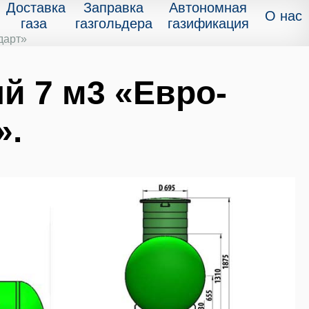
Доставка
Заправка
Автономная
О нас
газа
газгольдера
газификация
дарт»
й 7 м3 «Евро-
».