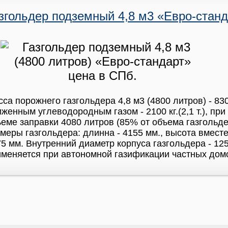
згольдер подземный 4,8 м3 «Евро-станд
са порожнего газгольдера 4,8 м3 (4800 литров) - 83
женным углеводородным газом - 2100 кг.(2,1 т.), п
еме заправки 4080 литров (85% от объема газгольде
меры газгольдера: длинна - 4155 мм., высота вмест
5 мм. Внутренний диаметр корпуса газгольдера - 12
меняется при автономной газификации частных домо