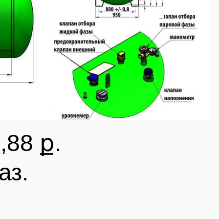
,88 ք.
аз.