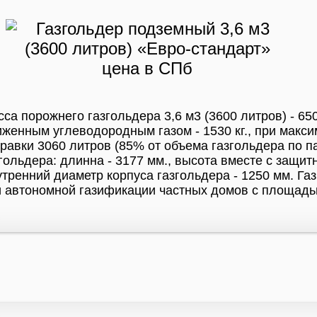
са порожнего газгольдера 3,6 м3 (3600 литров) - 65
женным углеводородным газом - 1530 кг., при мак
равки 3060 литров (85% от объема газгольдера по п
гольдера: длинна - 3177 мм., высота вместе с защи
тренний диаметр корпуса газгольдера - 1250 мм. Га
 автономной газификации частных домов с площадью