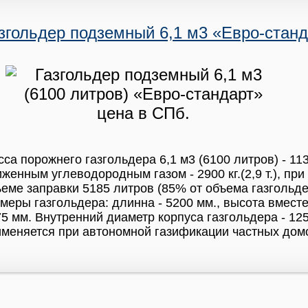
згольдер подземный 6,1 м3 «Евро-станд
са порожнего газгольдера 6,1 м3 (6100 литров) - 11
женным углеводородным газом - 2900 кг.(2,9 т.), п
еме заправки 5185 литров (85% от объема газгольде
меры газгольдера: длинна - 5200 мм., высота вмест
5 мм. Внутренний диаметр корпуса газгольдера - 12
меняется при автономной газификации частных домо