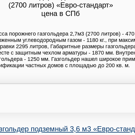
са порожнего газгольдера 2,7м3 (2700 литров) - 470
женным углеводородным газом - 1180 кг., при макс
равки 2295 литров, Габаритные размеры газгольдера
сте с защитным чехлом арматуры - 1870 мм. Внутре
гольдера - 1250 мм. Газгольдер нашел широкое при
ификации частных домов с площадью до 200 кв. м.
згольдер подземный 3,6 м3 «Евро-станд