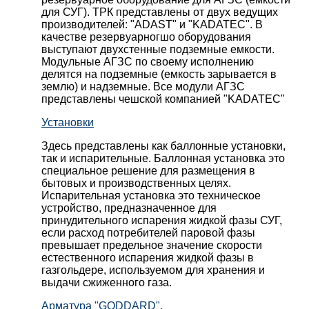
для СУГ). ТРК представлены от двух ведущих
производителей: "ADAST" и "KADATEC". В
качестве резервуарногшо оборудования
выступают двухстенные подземные емкости.
Модульные АГЗС по своему исполнению
делятся на подземные (емкость зарывается в
землю) и надземные. Все модули АГЗС
представлены чешской компанией "KADATEC"
Установки
Здесь представлены как баллонные установки,
так и испарительные. Баллонная установка это
специальное решение для размещения в
бытовых и производственных целях.
Испарительная установка это техническое
устройство, предназначенное для
принудительного испарения жидкой фазы СУГ,
если расход потребителей паровой фазы
превышает предельное значение скорости
естественного испарения жидкой фазы в
газгольдере, используемом для хранения и
выдачи сжиженного газа.
Арматура "GODDARD".