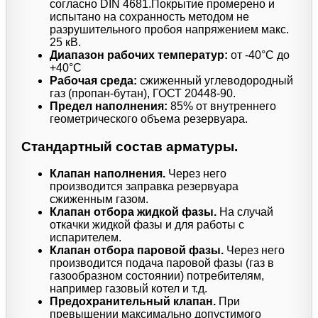
согласно DIN 4681.Покрытие промерено и
испытано на сохранность методом не
разрушительного пробоя напряжением макс.
25 кВ.
Диапазон рабочих температур:
от -40°C до
+40°C
Рабочая среда:
сжиженный углеводородный
газ (пропан-бутан), ГОСТ 20448-90.
Предел наполнения:
85% от внутреннего
геометрического объема резервуара.
Стандартный состав арматуры.
Клапан наполнения.
Через него
производится заправка резервуара
сжиженным газом.
Клапан отбора жидкой фазы.
На случай
откачки жидкой фазы и для работы с
испарителем.
Клапан отбора паровой фазы.
Через него
производится подача паровой фазы (газ в
газообразном состоянии) потребителям,
например газовый котел и т.д.
Предохранительный клапан.
При
превышении максимально допустимого