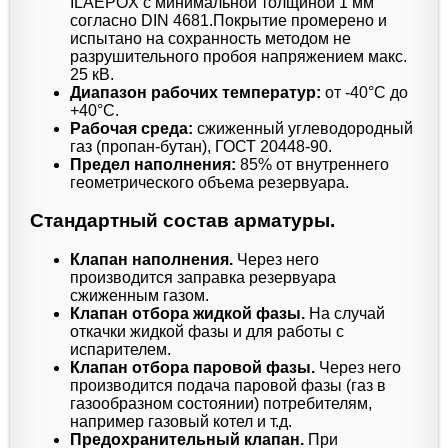
ILAEPOX с минимальной толщиной 1 мм
согласно DIN 4681.Покрытие промерено и
испытано на сохранность методом не
разрушительного пробоя напряжением макс.
25 кВ.
Диапазон рабочих температур:
от -40°C до
+40°C.
Рабочая среда:
сжиженный углеводородный
газ (пропан-бутан), ГОСТ 20448-90.
Предел наполнения:
85% от внутреннего
геометрического объема резервуара.
Стандартный состав арматуры.
Клапан наполнения.
Через него
производится заправка резервуара
сжиженным газом.
Клапан отбора жидкой фазы.
На случай
откачки жидкой фазы и для работы с
испарителем.
Клапан отбора паровой фазы.
Через него
производится подача паровой фазы (газ в
газообразном состоянии) потребителям,
например газовый котел и т.д.
Предохранительный клапан.
При