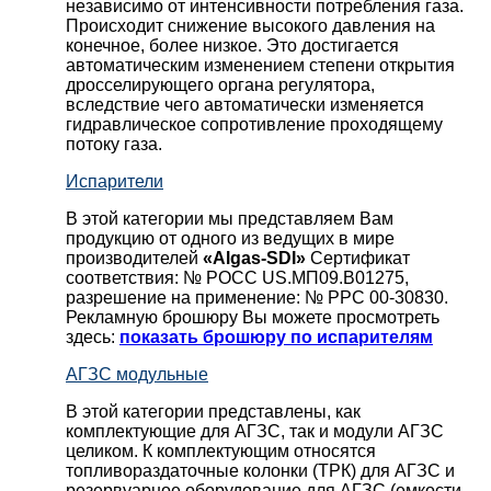
независимо от интенсивности потребления газа.
Происходит снижение высокого давления на
конечное, более низкое. Это достигается
автоматическим изменением степени открытия
дросселирующего органа регулятора,
вследствие чего автоматически изменяется
гидравлическое сопротивление проходящему
потоку газа.
Испарители
В этой категории мы представляем Вам
продукцию от одного из ведущих в мире
производителей
«Algas-SDI»
Сертификат
соответствия: № РОСС US.МП09.В01275,
разрешение на применение: № РРС 00-30830.
Рекламную брошюру Вы можете просмотреть
здесь:
показать брошюру по испарителям
АГЗС модульные
В этой категории представлены, как
комплектующие для АГЗС, так и модули АГЗС
целиком. К комплектующим относятся
топливораздаточные колонки (ТРК) для АГЗС и
резервуарное оборудование для АГЗС (емкости