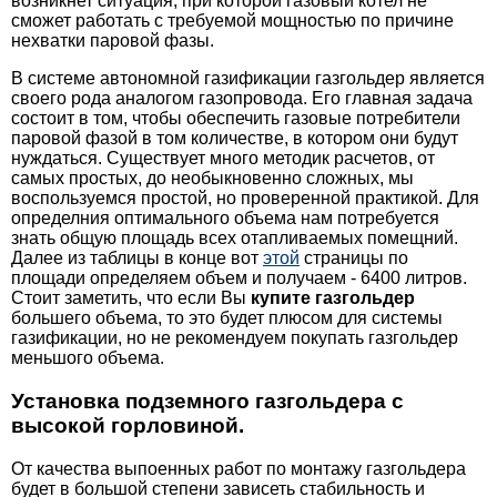
возникнет ситуация, при которой газовый котел не
сможет работать с требуемой мощностью по причине
нехватки паровой фазы.
В системе автономной газификации газгольдер является
своего рода аналогом газопровода. Его главная задача
состоит в том, чтобы обеспечить газовые потребители
паровой фазой в том количестве, в котором они будут
нуждаться. Существует много методик расчетов, от
самых простых, до необыкновенно сложных, мы
воспользуемся простой, но проверенной практикой. Для
определния оптимального объема нам потребуется
знать общую площадь всех отапливаемых помещний.
Далее из таблицы в конце вот
этой
страницы по
площади определяем объем и получаем - 6400 литров.
Стоит заметить, что если Вы
купите газгольдер
большего объема, то это будет плюсом для системы
газификации, но не рекомендуем покупать газгольдер
меньшого объема.
Установка подземного газгольдера с
высокой горловиной.
От качества выпоенных работ по монтажу газгольдера
будет в большой степени зависеть стабильность и