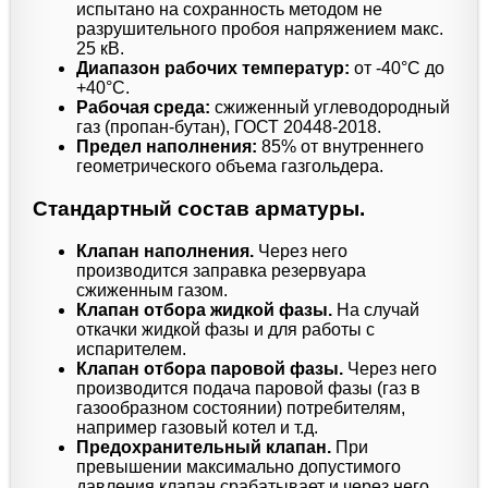
испытано на сохранность методом не
разрушительного пробоя напряжением макс.
25 кВ.
Диапазон рабочих температур:
от -40°C до
+40°C.
Рабочая среда:
сжиженный углеводородный
газ (пропан-бутан), ГОСТ 20448-2018.
Предел наполнения:
85% от внутреннего
геометрического объема газгольдера.
Стандартный состав арматуры.
Клапан наполнения.
Через него
производится заправка резервуара
сжиженным газом.
Клапан отбора жидкой фазы.
На случай
откачки жидкой фазы и для работы с
испарителем.
Клапан отбора паровой фазы.
Через него
производится подача паровой фазы (газ в
газообразном состоянии) потребителям,
например газовый котел и т.д.
Предохранительный клапан.
При
превышении максимально допустимого
давления клапан срабатывает и через него