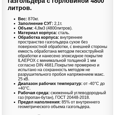
газгольдера с горловиной 4800
литров.
Вес:
870кг.
Заполнение СУГ:
2,1т.
Объем:
4,8м3 (4800литров).
Материал корпуса:
сталь.
Обработка корпуса:
внутреннее
пространство газгольдера сухое без
поверхностной обработки, с внешней стороны
емкость обработана методом пескоструйной
обработки и нанесено эпоксидное покрытие
ILAEPOX с минимальной толщиной 1 мм
согласно DIN 4681.Покрытие промерено и
испытано на сохранность методом не
разрушительного пробоя напряжением макс.
25 кВ.
Диапазон рабочих температур:
от -40°C до
+40°C.
Рабочая среда:
сжиженный углеводородный
газ (пропан-бутан), ГОСТ 20448-2018.
Предел наполнения:
85% от внутреннего
геометрического объема газгольдера.