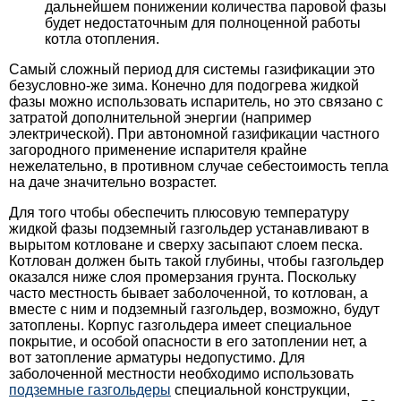
дальнейшем понижении количества паровой фазы
будет недостаточным для полноценной работы
котла отопления.
Самый сложный период для системы газификации это
безусловно-же зима. Конечно для подогрева жидкой
фазы можно использовать испаритель, но это связано с
затратой дополнительной энергии (например
электрической). При автономной газификации частного
загородного применение испарителя крайне
нежелательно, в противном случае себестоимость тепла
на даче значительно возрастет.
Для того чтобы обеспечить плюсовую температуру
жидкой фазы подземный газгольдер устанавливают в
вырытом котловане и сверху засыпают слоем песка.
Котлован должен быть такой глубины, чтобы газгольдер
оказался ниже слоя промерзания грунта. Поскольку
часто местность бывает заболоченной, то котлован, а
вместе с ним и подземный газгольдер, возможно, будут
затоплены. Корпус газгольдера имеет специальное
покрытие, и особой опасности в его затоплении нет, а
вот затопление арматуры недопустимо. Для
заболоченной местности необходимо использовать
подземные газгольдеры
специальной конструкции,