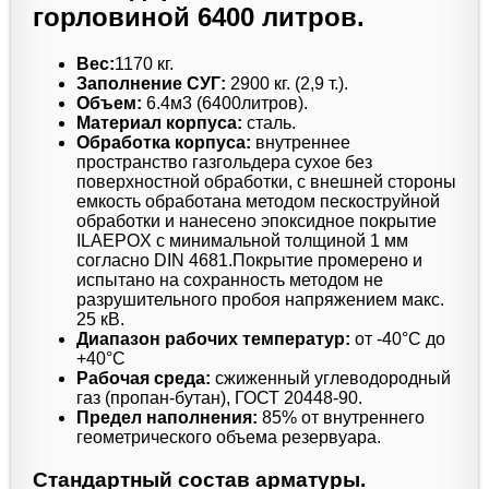
горловиной 6400 литров.
Вес:
1170 кг.
Заполнение СУГ:
2900 кг. (2,9 т.).
Объем:
6.4м3 (6400литров).
Материал корпуса:
сталь.
Обработка корпуса:
внутреннее
пространство газгольдера сухое без
поверхностной обработки, с внешней стороны
емкость обработана методом пескоструйной
обработки и нанесено эпоксидное покрытие
ILAEPOX с минимальной толщиной 1 мм
согласно DIN 4681.Покрытие промерено и
испытано на сохранность методом не
разрушительного пробоя напряжением макс.
25 кВ.
Диапазон рабочих температур:
от -40°C до
+40°C
Рабочая среда:
сжиженный углеводородный
газ (пропан-бутан), ГОСТ 20448-90.
Предел наполнения:
85% от внутреннего
геометрического объема резервуара.
Стандартный состав арматуры.