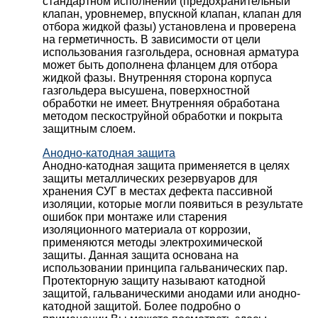
стандартном исполнении (предохранительный
клапан, уровнемер, впускной клапан, клапан для
отбора жидкой фазы) установлена и проверена
на герметичность. В зависимости от цели
использования газгольдера, основная арматура
может быть дополнена фланцем для отбора
жидкой фазы. Внутренняя сторона корпуса
газгольдера высушена, поверхностной
обработки не имеет. Внутренняя обработана
методом пескоструйной обработки и покрыта
защитным слоем.
Анодно-катодная защита
Анодно-катодная защита применяется в целях
защиты металлических резервуаров для
хранения СУГ в местах дефекта пассивной
изоляции, которые могли появиться в результате
ошибок при монтаже или старения
изоляционного материала от коррозии,
применяются методы электрохимической
защиты. Данная защита основана на
использовании принципа гальванических пар.
Протекторную защиту называют катодной
защитой, гальваническими анодами или анодно-
катодной защитой. Более подробно о