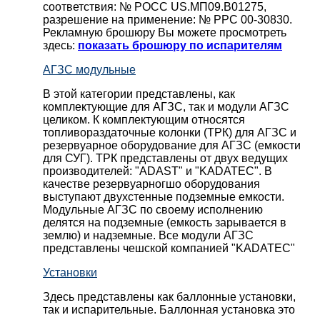
соответствия: № РОСС US.МП09.В01275,
разрешение на применение: № РРС 00-30830.
Рекламную брошюру Вы можете просмотреть
здесь:
показать брошюру по испарителям
АГЗС модульные
В этой категории представлены, как
комплектующие для АГЗС, так и модули АГЗС
целиком. К комплектующим относятся
топливораздаточные колонки (ТРК) для АГЗС и
резервуарное оборудование для АГЗС (емкости
для СУГ). ТРК представлены от двух ведущих
производителей: "ADAST" и "KADATEC". В
качестве резервуарногшо оборудования
выступают двухстенные подземные емкости.
Модульные АГЗС по своему исполнению
делятся на подземные (емкость зарывается в
землю) и надземные. Все модули АГЗС
представлены чешской компанией "KADATEC"
Установки
Здесь представлены как баллонные установки,
так и испарительные. Баллонная установка это