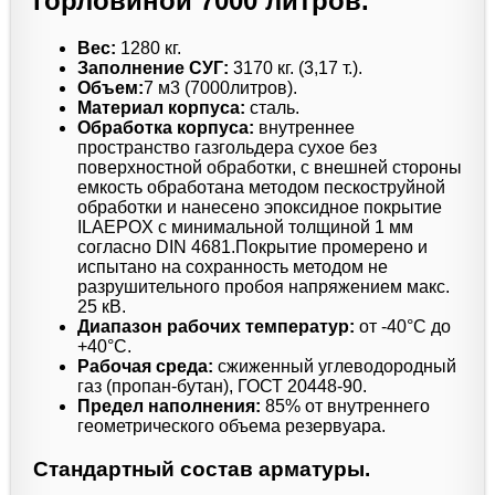
горловиной 7000 литров.
Вес:
1280 кг.
Заполнение СУГ:
3170 кг. (3,17 т.).
Объем:
7 м3 (7000литров).
Материал корпуса:
сталь.
Обработка корпуса:
внутреннее
пространство газгольдера сухое без
поверхностной обработки, с внешней стороны
емкость обработана методом пескоструйной
обработки и нанесено эпоксидное покрытие
ILAEPOX с минимальной толщиной 1 мм
согласно DIN 4681.Покрытие промерено и
испытано на сохранность методом не
разрушительного пробоя напряжением макс.
25 кВ.
Диапазон рабочих температур:
от -40°C до
+40°C.
Рабочая среда:
сжиженный углеводородный
газ (пропан-бутан), ГОСТ 20448-90.
Предел наполнения:
85% от внутреннего
геометрического объема резервуара.
Стандартный состав арматуры.