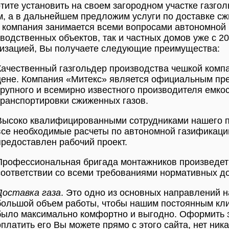
тите установить на своем загородном участке газг
м, а в дальнейшем предложим услуги по доставке сж
компания занимается всеми вопросами автономной 
водственных объектов, так и частных домов уже с 2
изацией, Вы получаете следующие преимущества:
Качественный газгольдер производства чешкой компа
цене. Компания «Митекс» является официальным пре
крупного и всемирно известного производителя емко
транспортировки сжиженных газов.
Высоко квалифицированными сотрудниками нашего п
все необходимые расчеты по автономной газификации
предоставлен рабочий проект.
Профессиональная бригада монтажников произведет 
соответствии со всеми требованиями нормативных д
Доставка газа
. Это одно из основных направлений 
большой объем работы, чтобы нашим постоянным кли
было максимально комфортно и выгодно. Оформить за
оплатить его Вы можете прямо с этого сайта, нет ник