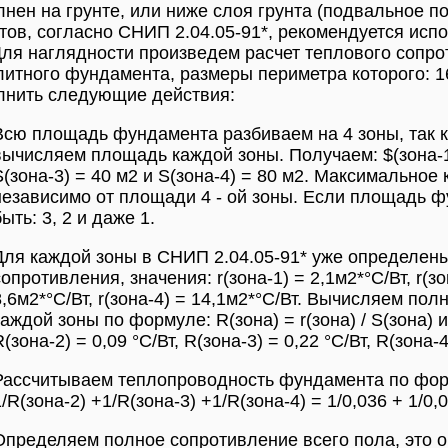
нен на грунте, или ниже слоя грунта (подвальное п
тов, согласно СНИП 2.04.05-91*, рекомендуется исп
Для наглядности произведем расчет теплового сопр
итного фундамента, размеры периметра которого: 16
лнить следующие действия:
Всю площадь фундамента разбиваем на 4 зоны, так ка
вычисляем площадь каждой зоны. Получаем: $(зона-1) 
S(зона-3) = 40 м2 и S(зона-4) = 80 м2. Максимальное 
независимо от площади 4 - ой зоны. Если площадь ф
ыть: 3, 2 и даже 1.
Для каждой зоны в СНИП 2.04.05-91* уже определен
опротивления, значения: r(зона-1) = 2,1м2*°С/Вт, r(зон
8,6м2*°С/Вт, r(зона-4) = 14,1м2*°С/Вт. Вычисляем п
каждой зоны по формуле: R(зона) = r(зона) / S(зона) и
(зона-2) = 0,09 °С/Вт, R(зона-3) = 0,22 °С/Вт, R(зона-4
Рассчитываем теплопроводность фундамента по форм
/R(зона-2) +1/R(зона-3) +1/R(зона-4) = 1/0,036 + 1/0,0
Определяем полное сопротивление всего пола, это 