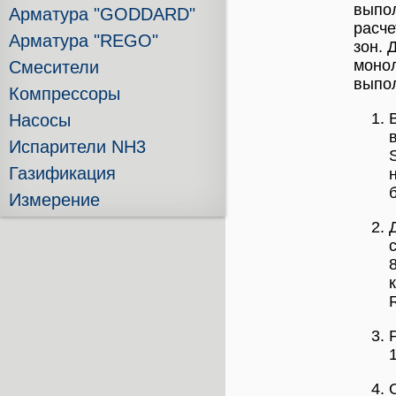
выпол
Арматура "GODDARD"
расче
Арматура "REGO"
зон. 
монол
Смесители
выпо
Компрессоры
Насосы
Испарители NH3
Газификация
б
Измерение
с
R
1