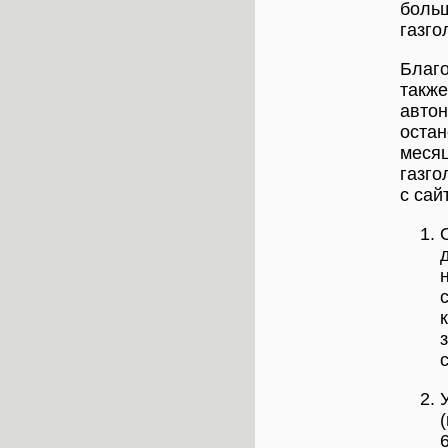
больш
газго
Благо
также
автон
остан
месяц
газго
с сай