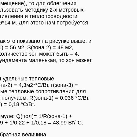
омещение), то для облегчения
ользовать методику 2-х метровых
отивления и теплопроводности
*14 м. Для этого нам потребуется
к это показано на рисунке выше, и
= 56 м2, S(зона-2) = 48 м2,
количество зон может быть – 4,
ундамента маленькая, то зон может
ы удельные тепловые
а-2) = 4,3м2*°С/Вт, r(зона-3) =
олные тепловые сопротивления для
 получаем: R(зона-1) = 0,036 °С/Вт,
) = 0,18 °С/Вт.
уле: Q(пол)= 1/R(зона-1) +
9 + 1/0,22 + 1/0,18 = 48,99 Вт/°C.
обратная величина