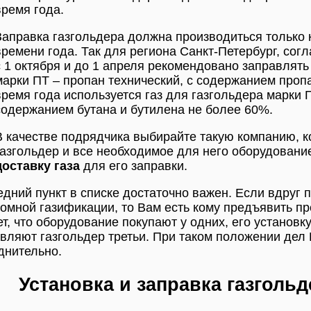
время года.
Заправка газгольдера должна производиться только
времени года. Так для региона Санкт-Петербург, сог
с 1 октября и до 1 апреля рекомендовано заправлят
марки ПТ – пропан технический, с содержанием проп
время года используется газ для газгольдера марки П
содержанием бутана и бутилена не более 60%.
В качестве подрядчика выбирайте такую компанию, к
газгольдер и все необходимое для него оборудовани
доставку газа
для его заправки.
дний пункт в списке достаточно важен. Если вдруг 
омной газификации, то Вам есть кому предъявить пре
т, что оборудование покупают у одних, его установку
вляют газгольдер третьи. При таком положении дел 
днительно.
Установка и заправка газгольд