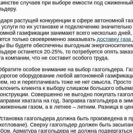
инстве случаев при выборе емкости под сжиженный 
льдеру.
даря растущей конкуренции в сфере автономной газ
 услуги по их установке и подключению значительно
омной газификации занимают всего несколько дней, 
ется только своевременно заказывать
доставку газа
ы Вы будете обеспечены выгодным энергоносителем.
льдере останется 20-25%, то потребуется опять зака
та компании, что не составит особого труда.
Обратите особое внимание на выбор газгольдера. Газ
дорогое оборудование любой автономной газификаци
нем, но и переплачивать тоже не нет смысла. Просто
склонить клиента к выбору слишком большого объема
конструкции. Совершенно не выгодно покупать газго
заправки хватала на год. Заправка газгольдера в зи
сжиженным газом, а в летнее – летним. Разница в це
Установка газгольдера должна быть произведена в 
(котловане). Сверху газгольдер должен быть засыпа
60см. Арматура газгольдера не должна подвергаться