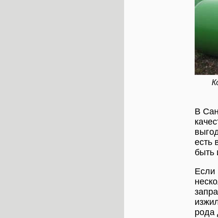
К
В Сан
качес
выгод
есть 
быть 
Если 
неско
запра
изжил
рода 