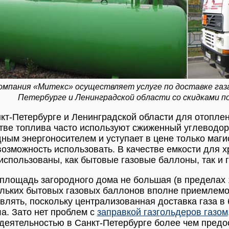
омпания «Митекс» осуществляет услуге по доставке газа 
Петербурге и Ленинградской области со скидками п
кт-Петербурге и Ленинградской области для отопле
тве топлива часто используют сжиженный углеводоро
ным энергоносителем и уступает в цене только магис
возможность использовать. В качестве емкости для х
использованы, как бытовые газовые баллоны, так и 
площадь загородного дома не большая (в пределах 1
льких бытовых газовых баллонов вполне приемлемо.
влять, поскольку централизованная доставка газа в
а. Зато нет проблем с
заправкой газгольдеров газом
деятельностью в Санкт-Петербурге более чем пред