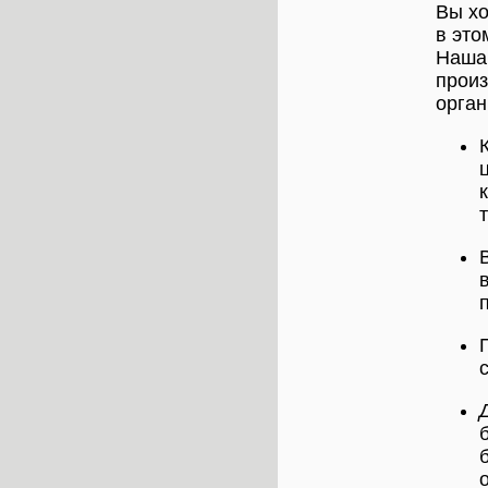
Вы хо
в это
Наша 
произ
орган