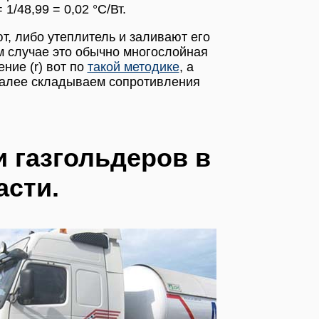
/48,99 = 0,02 °С/Вт.
, либо утеплитель и заливают его
ом случае это обычно многослойная
ние (r) вот по
такой методике
, а
 Далее складываем сопротивления
и газгольдеров в
асти.