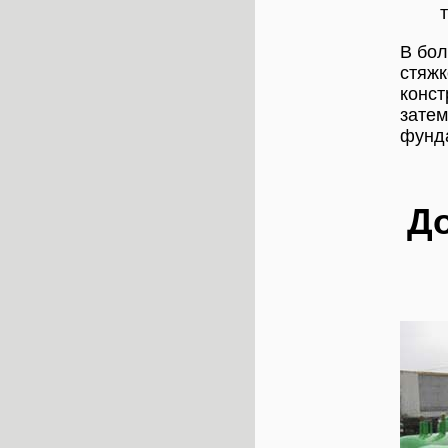
В бол
стяжк
конст
затем
фунда
До