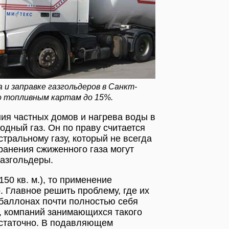
и заправке газгольдеров в Санкт-
о топливным картам до 15%.
ния частных домов и нагрева воды в
дный газ. Он по праву считается
тральному газу, который не всегда
ранения сжиженного газа могут
газгольдеры.
50 кв. м.), то применение
 Главное решить проблему, где их
 баллонах почти полностью себя
, компаний занимающихся такого
остаточно. В подавляющем