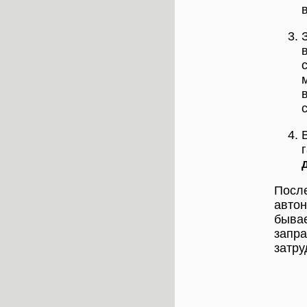
После
автон
бывае
запра
затру