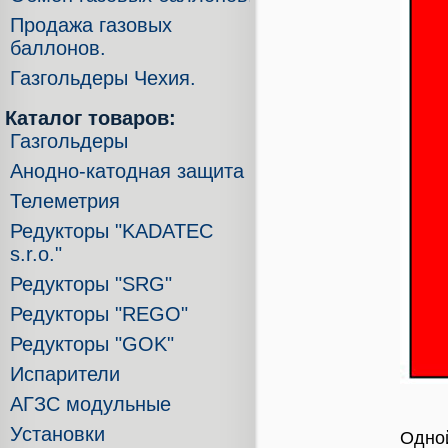
Продажа газовых
баллонов.
Газгольдеры Чехия.
Каталог товаров:
Газгольдеры
Анодно-катодная защита
Телеметрия
Редукторы "KADATEC
s.r.o."
Редукторы "SRG"
Редукторы "REGO"
Редукторы "GOK"
Испарители
АГЗС модульные
Установки
Одной