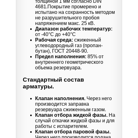
толщиной 1 мм согласно DIN
4681.Покрытие промерено и
испытано на сохранность методом
не разрушительного пробоя
напряжением макс. 25 кВ.
Диапазон рабочих температур:
от -40°C до +40°C
Рабочая среда:
сжиженный
углеводородный газ (пропан-
бутан), ГОСТ 20448-90.
Предел наполнения:
85% от
внутреннего геометрического
объема резервуара.
Стандартный состав
арматуры.
Клапан наполнения.
Через него
производится заправка
резервуара сжиженным газом.
Клапан отбора жидкой фазы.
На
случай откачки жидкой фазы и для
работы с испарителем.
Клапан отбора паровой фазы.
Через него производится подача