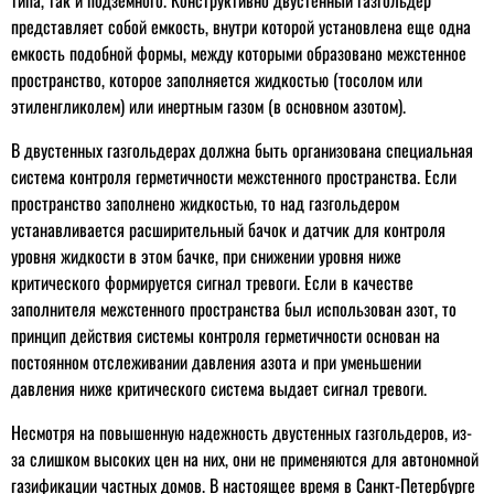
типа, так и подземного. Конструктивно двустенный газгольдер
представляет собой емкость, внутри которой установлена еще одна
емкость подобной формы, между которыми образовано межстенное
пространство, которое заполняется жидкостью (тосолом или
этиленгликолем) или инертным газом (в основном азотом).
В двустенных газгольдерах должна быть организована специальная
система контроля герметичности межстенного пространства. Если
пространство заполнено жидкостью, то над газгольдером
устанавливается расширительный бачок и датчик для контроля
уровня жидкости в этом бачке, при снижении уровня ниже
критического формируется сигнал тревоги. Если в качестве
заполнителя межстенного пространства был использован азот, то
принцип действия системы контроля герметичности основан на
постоянном отслеживании давления азота и при уменьшении
давления ниже критического система выдает сигнал тревоги.
Несмотря на повышенную надежность двустенных газгольдеров, из-
за слишком высоких цен на них, они не применяются для автономной
газификации частных домов. В настоящее время в Санкт-Петербурге