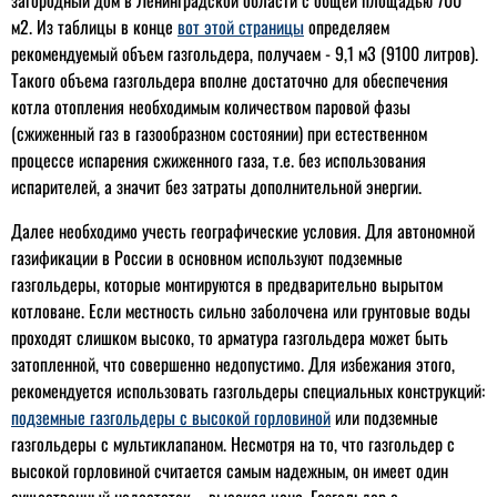
м2. Из таблицы в конце
вот этой страницы
определяем
рекомендуемый объем газгольдера, получаем - 9,1 м3 (9100 литров).
Такого объема газгольдера вполне достаточно для обеспечения
котла отопления необходимым количеством паровой фазы
(сжиженный газ в газообразном состоянии) при естественном
процессе испарения сжиженного газа, т.е. без использования
испарителей, а значит без затраты дополнительной энергии.
Далее необходимо учесть географические условия. Для автономной
газификации в России в основном используют подземные
газгольдеры, которые монтируются в предварительно вырытом
котловане. Если местность сильно заболочена или грунтовые воды
проходят слишком высоко, то арматура газгольдера может быть
затопленной, что совершенно недопустимо. Для избежания этого,
рекомендуется использовать газгольдеры специальных конструкций:
подземные газгольдеры с высокой горловиной
или подземные
газгольдеры с мультиклапаном. Несмотря на то, что газгольдер с
высокой горловиной считается самым надежным, он имеет один
существенный недостаток – высокая цена. Газгольдер с