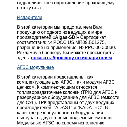
гидравлическое сопротивление проходящему
потоку газа.
Испарители
В этой категории мы представляем Вам
продукцию от одного из ведущих в мире
производителей
«Algas-SDI»
Сертификат
соответствия: № РОСС US.МП09.В01275,
разрешение на применение: № РРС 00-30830.
Рекламную брошюру Вы можете просмотреть
здесь:
показать брошюру по испарителям
АГЗС модульные
В этой категории представлены, как
комплектующие для АГЗС, так и модули АГЗС
целиком. К комплектующим относятся
топливораздаточные колонки (ТРК) для АГЗС и
резервуарное оборудование для АГЗС (емкости
для СУГ). ТРК представлены от двух ведущих
производителей: "ADAST" и "KADATEC". В
качестве резервуарногшо оборудования
выступают двухстенные подземные емкости.
Модульные АГЗС по своему исполнению