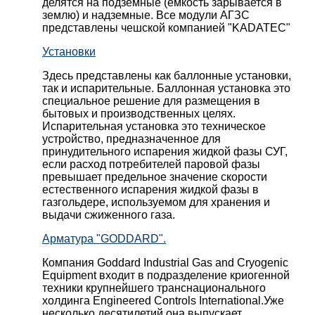
делятся на подземные (емкость зарывается в
землю) и надземные. Все модули АГЗС
представлены чешской компанией "KADATEC"
Установки
Здесь представлены как баллонные установки,
так и испарительные. Баллонная установка это
специальное решение для размещения в
бытовых и производственных целях.
Испарительная установка это техническое
устройство, предназначенное для
принудительного испарения жидкой фазы СУГ,
если расход потребителей паровой фазы
превышает предельное значение скорости
естественного испарения жидкой фазы в
газгольдере, используемом для хранения и
выдачи сжиженного газа.
Арматура "GODDARD".
Компания Goddard Industrial Gas and Cryogenic
Equipment входит в подразделение криогенной
техники крупнейшего транснационального
холдинга Engineered Controls International.Уже
несколько десятилетий она выпускает