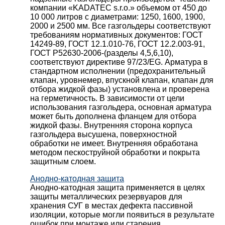
компании «KADATEC s.r.o.» объемом от 450 до
10 000 литров с диаметрами: 1250, 1600, 1900,
2000 и 2500 мм. Все газгольдеры соответствуют
требованиям нормативных документов: ГОСТ
14249-89, ГОСТ 12.1.010-76, ГОСТ 12.2.003-91,
ГОСТ Р52630-2006-(разделы 4,5,6,10),
соответствуют директиве 97/23/EG. Арматура в
стандартном исполнении (предохранительный
клапан, уровнемер, впускной клапан, клапан для
отбора жидкой фазы) установлена и проверена
на герметичность. В зависимости от цели
использования газгольдера, основная арматура
может быть дополнена фланцем для отбора
жидкой фазы. Внутренняя сторона корпуса
газгольдера высушена, поверхностной
обработки не имеет. Внутренняя обработана
методом пескоструйной обработки и покрыта
защитным слоем.
Анодно-катодная защита
Анодно-катодная защита применяется в целях
защиты металлических резервуаров для
хранения СУГ в местах дефекта пассивной
изоляции, которые могли появиться в результате
ошибок при монтаже или старения