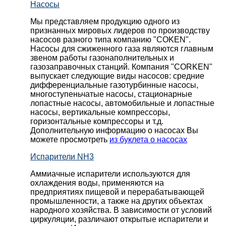
Насосы
Мы представляем продукцию одного из
признанных мировых лидеров по производству
насосов разного типа компанию "COKEN".
Насосы для сжиженного газа являются главным
звеном работы газонаполнительных и
газозаправочных станций. Компания "CORKEN"
выпускает следующие виды насосов: cредние
дифференциальные газотурбинные насосы,
многоступеньчатые насосы, стационарные
лопастные насосы, автомобильные и лопaстные
насосы, вертикальные компрессоры,
горизонтальные компрессоры и т.д.
Дополнительную информацию о насосах Вы
можете просмотреть
из буклета о насосах
Испарители NH3
Аммиачные испарители используются для
охлаждения воды, применяются на
предприятиях пищевой и перерабатывающей
промышленности, а также на других объектах
народного хозяйства. В зависимости от условий
циркуляции, различают открытые испарители и