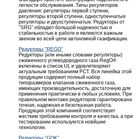
легкости обслуживания. Типы регуляторов
давления: регуляторы первой ступени,
регуляторы второй ступени, одноступенчатые
регуляторы и двухступенчатые. Редукторы от
"SRG" обладют большой надежностью и
стабильностью в работе и являются важным
звеном во всей цепи автономной газификации.
Редукторы "REGO"
Редукторы (или иными словами регуляторы)
сжиженного углеводородного газа RegO®
включены в список UL и удовлетворяют
актуальным требованиям РСТ. Вся линейка этой
продукции содержит полный набор
типоразмеров клапанов сжиженного газа,
имеющих производительность, достаточную для
применения практически в любых условиях. При
правильном монтаже редукторов гарантирована
точная, надежная и безотказная работа.
Продукция этой компанией соответствует
жестким требованиям контроля и качества, а при
тестировании используются новйшие
технологии.
Редукторы "GOK"