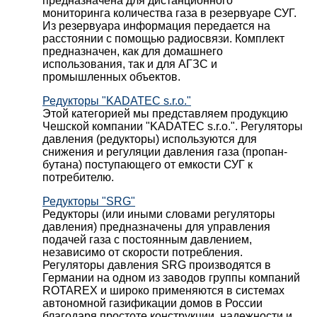
предназначена для дистанционного
мониторинга количества газа в резервуаре СУГ.
Из резервуара информация передается на
расстоянии с помощью радиосвязи. Комплект
предназначен, как для домашнего
использования, так и для АГЗС и
промышленных объектов.
Редукторы "KADATEC s.r.o."
Этой категорией мы представляем продукцию
Чешской компании "KADATEC s.r.o.". Регуляторы
давления (редукторы) используются для
снижения и регуляции давления газа (пропан-
бутана) поступающего от емкости СУГ к
потребителю.
Редукторы "SRG"
Редукторы (или иными словами регуляторы
давления) предназначены для управления
подачей газа с постоянным давлением,
независимо от скорости потребления.
Регуляторы давления SRG производятся в
Германии на одном из заводов группы компаний
ROTAREX и широко применяются в системах
автономной газификации домов в России
благодаря простоте конструкции, надежности и