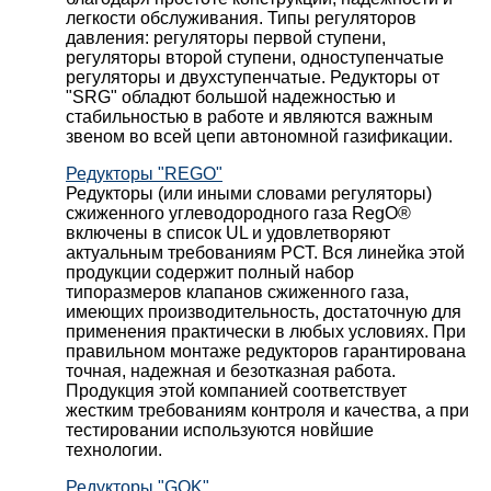
легкости обслуживания. Типы регуляторов
давления: регуляторы первой ступени,
регуляторы второй ступени, одноступенчатые
регуляторы и двухступенчатые. Редукторы от
"SRG" обладют большой надежностью и
стабильностью в работе и являются важным
звеном во всей цепи автономной газификации.
Редукторы "REGO"
Редукторы (или иными словами регуляторы)
сжиженного углеводородного газа RegO®
включены в список UL и удовлетворяют
актуальным требованиям РСТ. Вся линейка этой
продукции содержит полный набор
типоразмеров клапанов сжиженного газа,
имеющих производительность, достаточную для
применения практически в любых условиях. При
правильном монтаже редукторов гарантирована
точная, надежная и безотказная работа.
Продукция этой компанией соответствует
жестким требованиям контроля и качества, а при
тестировании используются новйшие
технологии.
Редукторы "GOK"