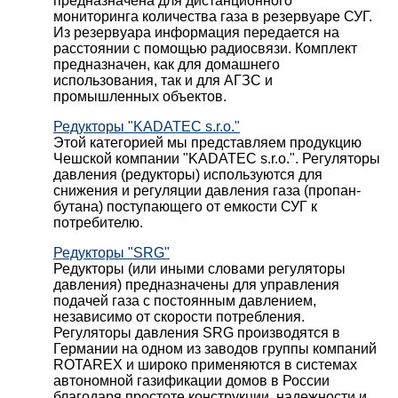
предназначена для дистанционного
мониторинга количества газа в резервуаре СУГ.
Из резервуара информация передается на
расстоянии с помощью радиосвязи. Комплект
предназначен, как для домашнего
использования, так и для АГЗС и
промышленных объектов.
Редукторы "KADATEC s.r.o."
Этой категорией мы представляем продукцию
Чешской компании "KADATEC s.r.o.". Регуляторы
давления (редукторы) используются для
снижения и регуляции давления газа (пропан-
бутана) поступающего от емкости СУГ к
потребителю.
Редукторы "SRG"
Редукторы (или иными словами регуляторы
давления) предназначены для управления
подачей газа с постоянным давлением,
независимо от скорости потребления.
Регуляторы давления SRG производятся в
Германии на одном из заводов группы компаний
ROTAREX и широко применяются в системах
автономной газификации домов в России
благодаря простоте конструкции, надежности и