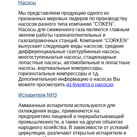
Насосы
Мы представляем продукцию одного из
признанных мировых лидеров по производству
насосов разного типа компанию "COKEN".
Насосы для сжиженного газа являются главным
звеном работы газонаполнительных и
газозаправочных станций. Компания "CORKEN"
выпускает следующие виды насосов: cредние
дифференциальные газотурбинные насосы,
многоступеньчатые насосы, стационарные
лопастные насосы, автомобильные и лопaстные
насосы, вертикальные компрессоры,
горизонтальные компрессоры и т.д.
Дополнительную информацию о насосах Вы
можете просмотреть
из буклета о насосах
Испарители NH3
Аммиачные испарители используются для
охлаждения воды, применяются на
предприятиях пищевой и перерабатывающей
промышленности, а также на других объектах
народного хозяйства. В зависимости от условий
циркуляции, различают открытые испарители и