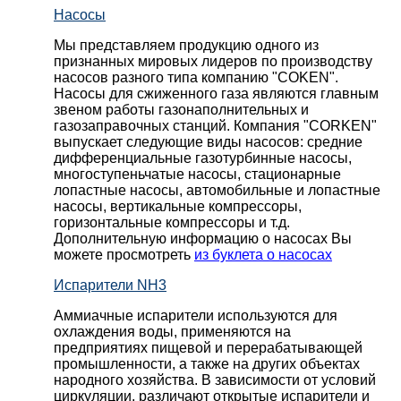
Насосы
Мы представляем продукцию одного из
признанных мировых лидеров по производству
насосов разного типа компанию "COKEN".
Насосы для сжиженного газа являются главным
звеном работы газонаполнительных и
газозаправочных станций. Компания "CORKEN"
выпускает следующие виды насосов: cредние
дифференциальные газотурбинные насосы,
многоступеньчатые насосы, стационарные
лопастные насосы, автомобильные и лопaстные
насосы, вертикальные компрессоры,
горизонтальные компрессоры и т.д.
Дополнительную информацию о насосах Вы
можете просмотреть
из буклета о насосах
Испарители NH3
Аммиачные испарители используются для
охлаждения воды, применяются на
предприятиях пищевой и перерабатывающей
промышленности, а также на других объектах
народного хозяйства. В зависимости от условий
циркуляции, различают открытые испарители и