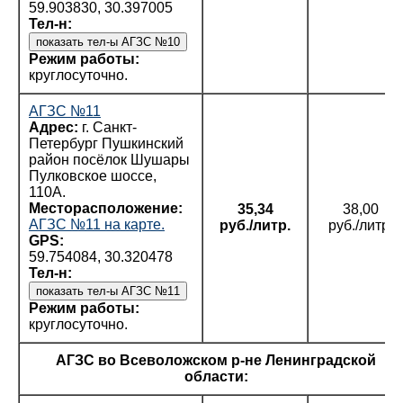
59.903830, 30.397005
Тел-н:
Режим работы:
круглосуточно.
АГЗС №11
Адрес:
г. Санкт-
Петербург Пушкинский
район посёлок Шушары
Пулковское шоссе,
110А.
Месторасположение:
35,34
38,00
АГЗС №11 на карте.
руб./литр.
руб./литр.
GPS:
59.754084, 30.320478
Тел-н:
Режим работы:
круглосуточно.
АГЗС во Всеволожском р-не Ленинградской
области: