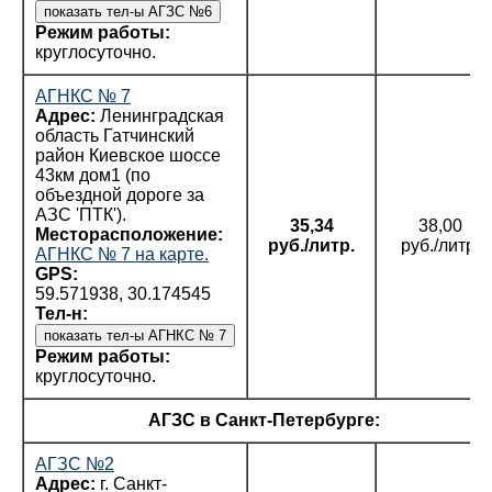
Режим работы:
круглосуточно.
АГНКС № 7
Адрес:
Ленинградская
область Гатчинский
район Киевское шоссе
43км дом1 (по
объездной дороге за
АЗС 'ПТК').
35,34
38,00
Месторасположение:
руб./литр.
руб./литр.
АГНКС № 7 на карте.
GPS:
59.571938, 30.174545
Тел-н:
Режим работы:
круглосуточно.
АГЗС в Санкт-Петербурге:
АГЗС №2
Адрес:
г. Санкт-