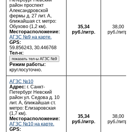
район проспект
Александровской
фермы д. 27 лит. А,
ближайшая ст. метро:
Обухово (1,2 км).
35,34
38,00
Месторасположение:
руб./литр.
руб./литр.
АГЗС №9 на карте.
GPS:
59.856243, 30.446768
Тел-н:
Режим работы:
круглосуточно.
АГЗС №10
Адрес:
г. Санкт-
Петербург Невский
район ул. Седова д. 10
лит. А, ближайшая ст.
метро: Елизаровская
(1,7 км).
35,34
38,00
Месторасположение:
руб./литр.
руб./литр.
АГЗС №10 на карте.
GPS: