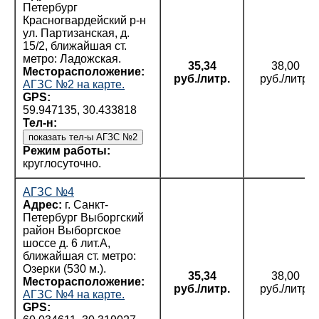
Петербург
Красногвардейский р-н
ул. Партизанская, д.
15/2, ближайшая ст.
метро: Ладожская.
35,34
38,00
Месторасположение:
руб./литр.
руб./литр.
АГЗС №2 на карте.
GPS:
59.947135, 30.433818
Тел-н:
Режим работы:
круглосуточно.
АГЗС №4
Адрес:
г. Санкт-
Петербург Выборгский
район Выборгское
шоссе д. 6 лит.А,
ближайшая ст. метро:
Озерки (530 м.).
35,34
38,00
Месторасположение:
руб./литр.
руб./литр.
АГЗС №4 на карте.
GPS: