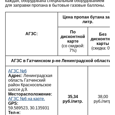
каждая, оборудована специальным оборудованием
для заправки пропана в бытовые газовые баллоны.
Цена пропан бутана за 1
литр.
По
АГЗС:
Без
дисконтной
дисконтной
карте
карты
(со скидкой:
(скидка: 0%)
7%)
АГЗС в Гатчинском р-не Ленинградской области:
АГЗС №6
Адрес:
Ленинградская
область Гатчинский
район Красносельское
шоссе д.9.
Месторасположение:
35,34
38,00
АГЗС №6 на карте.
руб./литр.
руб./литр.
GPS:
59.589523, 30.135931
Тел-н: