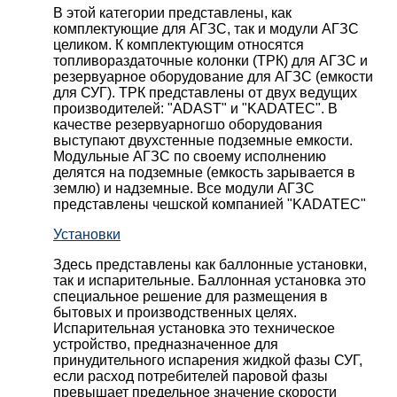
В этой категории представлены, как
комплектующие для АГЗС, так и модули АГЗС
целиком. К комплектующим относятся
топливораздаточные колонки (ТРК) для АГЗС и
резервуарное оборудование для АГЗС (емкости
для СУГ). ТРК представлены от двух ведущих
производителей: "ADAST" и "KADATEC". В
качестве резервуарногшо оборудования
выступают двухстенные подземные емкости.
Модульные АГЗС по своему исполнению
делятся на подземные (емкость зарывается в
землю) и надземные. Все модули АГЗС
представлены чешской компанией "KADATEC"
Установки
Здесь представлены как баллонные установки,
так и испарительные. Баллонная установка это
специальное решение для размещения в
бытовых и производственных целях.
Испарительная установка это техническое
устройство, предназначенное для
принудительного испарения жидкой фазы СУГ,
если расход потребителей паровой фазы
превышает предельное значение скорости