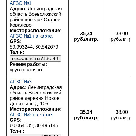
АГЗС №1
Адрес:
Ленинградская
область Всеволожский
район поселок Старое
Ковалево.
Месторасположение:
35,34
38,00
АГЗС №1 на карте.
руб./литр.
руб./литр.
GPS:
59.993244, 30.542679
Тел-н:
Режим работы:
круглосуточно.
АГЗС №3
Адрес:
Ленинградская
область Всеволожский
район деревня Новое
Девяткино д. 105.
Месторасположение:
35,34
38,00
АГЗС №3 на карте.
руб./литр.
руб./литр.
GPS:
60.064135, 30.495145
Тел-н: