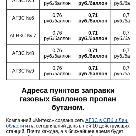
АГЗС №5
руб./баллон
руб./баллон
руб./балл
0,76
0,71
0,71
АГЗС №6
руб./баллон
руб./баллон
руб./балл
0,76
0,71
0,71
АГНКС № 7
руб./баллон
руб./баллон
руб./балл
0,76
0,71
0,71
АГЗС №8
руб./баллон
руб./баллон
руб./балл
0,76
0,71
0,71
АГЗС №9
руб./баллон
руб./баллон
руб./балл
Адреса пунктов заправки
газовых баллонов пропан
бутаном.
Компанией «Митекс» создана сеть
АГЗС в СПб и Лен.
области
и на сегодняшний день в ней 10 действующих
станций. Почти каждая, а в ближайшее время будет