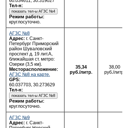
60.034611, 30.319027
Тел-н:
Режим работы:
круглосуточно.
АГЗС №8
Адрес:
г. Санкт-
Петербург Приморский
район Шуваловский
проспект д. 19 лит.А,
ближайшая ст. метро:
Озерки (3,5 км).
35,34
38,00
Месторасположение:
руб./литр.
руб./литр.
АГЗС №8 на карте.
GPS:
60.037703, 30.273629
Тел-н:
Режим работы:
круглосуточно.
АГЗС №9
Адрес:
г. Санкт-
Петербург Невский