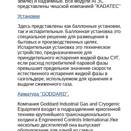
землю) и надземные. Все модули АГЗС
представлены чешской компанией "KADATEC"
Установки
Здесь представлены как баллонные установки,
так и испарительные. Баллонная установка это
специальное решение для размещения в
бытовых и производственных целях.
Испарительная установка это техническое
устройство, предназначенное для
принудительного испарения жидкой фазы СУГ,
если расход потребителей паровой фазы
превышает предельное значение скорости
естественного испарения жидкой фазы в
газгольдере, используемом для хранения и
выдачи сжиженного газа.
Арматура "GODDARD".
Компания Goddard Industrial Gas and Cryogenic
Equipment входит в подразделение криогенной
техники крупнейшего транснационального
холдинга Engineered Controls International.Уже
несколько десятилетий она выпускает
оборудование для одной из самых