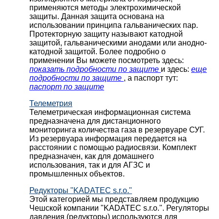
применяются методы электрохимической
защиты. Данная защита основана на
использовании принципа гальванических пар.
Протекторную защиту называют катодной
защитой, гальваническими анодами или анодно-
катодной защитой. Более подробно о
применении Вы можете посмотреть здесь:
показать подробности по защите
и здесь:
еще
подробности по защите
, а паспорт тут:
паспорт по защите
Телеметрия
Телеметрическая информационная система
предназначена для дистанционного
мониторинга количества газа в резервуаре СУГ.
Из резервуара информация передается на
расстоянии с помощью радиосвязи. Комплект
предназначен, как для домашнего
использования, так и для АГЗС и
промышленных объектов.
Редукторы "KADATEC s.r.o."
Этой категорией мы представляем продукцию
Чешской компании "KADATEC s.r.o.". Регуляторы
давления (редукторы) используются для