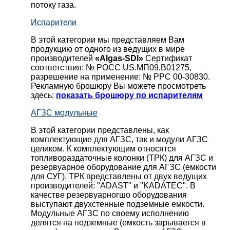
потоку газа.
Испарители
В этой категории мы представляем Вам
продукцию от одного из ведущих в мире
производителей
«Algas-SDI»
Сертификат
соответствия: № РОСС US.МП09.В01275,
разрешение на применение: № РРС 00-30830.
Рекламную брошюру Вы можете просмотреть
здесь:
показать брошюру по испарителям
АГЗС модульные
В этой категории представлены, как
комплектующие для АГЗС, так и модули АГЗС
целиком. К комплектующим относятся
топливораздаточные колонки (ТРК) для АГЗС и
резервуарное оборудование для АГЗС (емкости
для СУГ). ТРК представлены от двух ведущих
производителей: "ADAST" и "KADATEC". В
качестве резервуарногшо оборудования
выступают двухстенные подземные емкости.
Модульные АГЗС по своему исполнению
делятся на подземные (емкость зарывается в