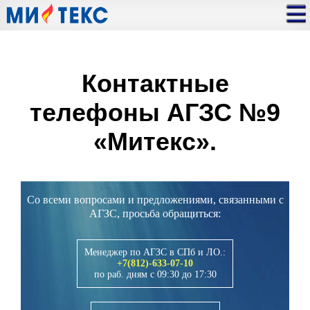
Контактные
телефоны АГЗС №9
«Митекс».
Со всеми вопросами и предложениями, связанными с
АГЗС, просьба обращиться:
Менеджер по АГЗС в СПб и ЛО.:
+7(812)-633-07-10
по раб. дням с 09:30 до 17:30