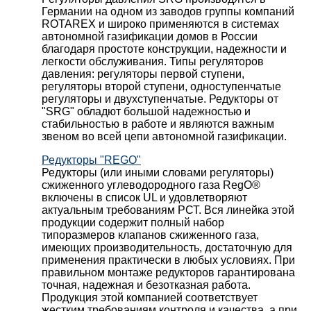
Германии на одном из заводов группы компаний
ROTAREX и широко применяются в системах
автономной газификации домов в России
благодаря простоте конструкции, надежности и
легкости обслуживания. Типы регуляторов
давления: регуляторы первой ступени,
регуляторы второй ступени, одноступенчатые
регуляторы и двухступенчатые. Редукторы от
"SRG" обладют большой надежностью и
стабильностью в работе и являются важным
звеном во всей цепи автономной газификации.
Редукторы "REGO"
Редукторы (или иными словами регуляторы)
сжиженного углеводородного газа RegO®
включены в список UL и удовлетворяют
актуальным требованиям РСТ. Вся линейка этой
продукции содержит полный набор
типоразмеров клапанов сжиженного газа,
имеющих производительность, достаточную для
применения практически в любых условиях. При
правильном монтаже редукторов гарантирована
точная, надежная и безотказная работа.
Продукция этой компанией соответствует
жестким требованиям контроля и качества, а при