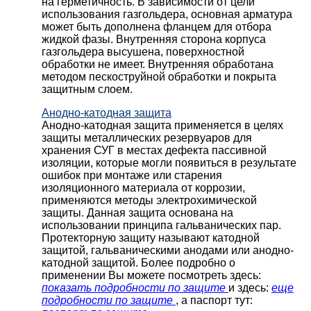
на герметичность. В зависимости от цели
использования газгольдера, основная арматура
может быть дополнена фланцем для отбора
жидкой фазы. Внутренняя сторона корпуса
газгольдера высушена, поверхностной
обработки не имеет. Внутренняя обработана
методом пескоструйной обработки и покрыта
защитным слоем.
Анодно-катодная защита
Анодно-катодная защита применяется в целях
защиты металлических резервуаров для
хранения СУГ в местах дефекта пассивной
изоляции, которые могли появиться в результате
ошибок при монтаже или старения
изоляционного материала от коррозии,
применяются методы электрохимической
защиты. Данная защита основана на
использовании принципа гальванических пар.
Протекторную защиту называют катодной
защитой, гальваническими анодами или анодно-
катодной защитой. Более подробно о
применении Вы можете посмотреть здесь:
показать подробности по защите
и здесь:
еще
подробности по защите
, а паспорт тут: