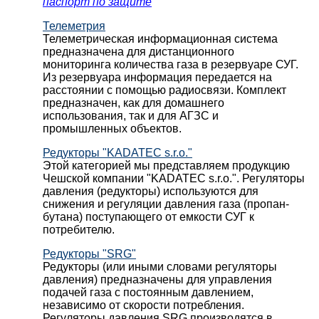
паспорт по защите
Телеметрия
Телеметрическая информационная система
предназначена для дистанционного
мониторинга количества газа в резервуаре СУГ.
Из резервуара информация передается на
расстоянии с помощью радиосвязи. Комплект
предназначен, как для домашнего
использования, так и для АГЗС и
промышленных объектов.
Редукторы "KADATEC s.r.o."
Этой категорией мы представляем продукцию
Чешской компании "KADATEC s.r.o.". Регуляторы
давления (редукторы) используются для
снижения и регуляции давления газа (пропан-
бутана) поступающего от емкости СУГ к
потребителю.
Редукторы "SRG"
Редукторы (или иными словами регуляторы
давления) предназначены для управления
подачей газа с постоянным давлением,
независимо от скорости потребления.
Регуляторы давления SRG производятся в