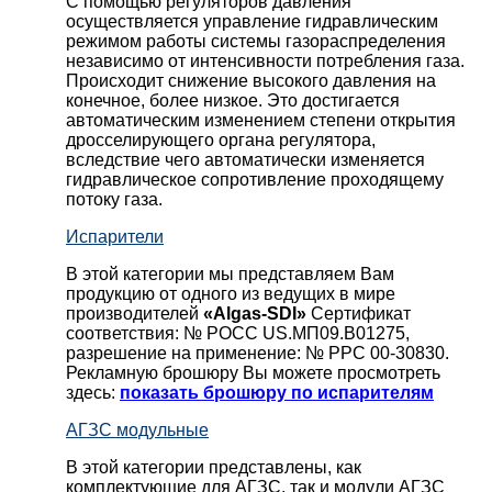
С помощью регуляторов давления
осуществляется управление гидравлическим
режимом работы системы газораспределения
независимо от интенсивности потребления газа.
Происходит снижение высокого давления на
конечное, более низкое. Это достигается
автоматическим изменением степени открытия
дросселирующего органа регулятора,
вследствие чего автоматически изменяется
гидравлическое сопротивление проходящему
потоку газа.
Испарители
В этой категории мы представляем Вам
продукцию от одного из ведущих в мире
производителей
«Algas-SDI»
Сертификат
соответствия: № РОСС US.МП09.В01275,
разрешение на применение: № РРС 00-30830.
Рекламную брошюру Вы можете просмотреть
здесь:
показать брошюру по испарителям
АГЗС модульные
В этой категории представлены, как
комплектующие для АГЗС, так и модули АГЗС