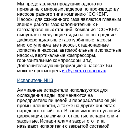
Мы представляем продукцию одного из
признанных мировых лидеров по производству
насосов разного типа компанию "COKEN".
Насосы для сжиженного газа являются главным
звеном работы газонаполнительных и
газозаправочных станций. Компания "CORKEN"
выпускает следующие виды насосов: cредние
дифференциальные газотурбинные насосы,
многоступеньчатые насосы, стационарные
лопастные насосы, автомобильные и лопaстные
насосы, вертикальные компрессоры,
горизонтальные компрессоры и т.д.
Дополнительную информацию о насосах Вы
можете просмотреть
из буклета о насосах
Испарители NH3
Аммиачные испарители используются для
охлаждения воды, применяются на
предприятиях пищевой и перерабатывающей
промышленности, а также на других объектах
народного хозяйства. В зависимости от условий
циркуляции, различают открытые испарители и
закрытые. Испарителями закрытого типа
называют испарители с закрытой системой