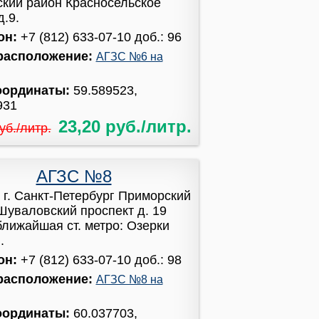
ский район Красносельское
д.9.
он:
+7 (812) 633-07-10 доб.: 96
расположение:
АГЗС №6 на
оординаты:
59.589523,
931
23,20 руб./литр.
уб./литр.
АГЗС №8
:
г. Санкт-Петербург Приморский
Шуваловский проспект д. 19
 ближайшая ст. метро: Озерки
.
он:
+7 (812) 633-07-10 доб.: 98
расположение:
АГЗС №8 на
оординаты:
60.037703,