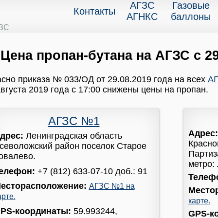
АГЗС
Газовые
Контакты
АГНКС
баллоны
ГЗС
Цена пропан-бутана на АГЗС с 29
сно приказа № 033/ОД от 29.08.2019 года на всех
АГ
августа 2019 года с 17:00 снижены цены на пропан.
АГЗС №1
Адрес
дрес:
Ленинградская область
Красно
севоложский район поселок Старое
Партиза
овалево.
метро:
елефон:
+7 (812) 633-07-10 доб.: 91
Телеф
есторасположение:
АГЗС №1 на
Место
арте.
карте.
PS-координаты:
59.993244,
GPS-к