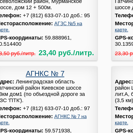
севоложский район, Мурманское
Гатчин
оссе, дом 12 + 500м.
шоссе 
елефон:
+7 (812) 633-07-10 доб.: 95
Телеф
есторасположение:
Место
АГЗС №5 на
арте.
карте.
PS-координаты:
59.888961,
GPS-к
0.514400
30.135
23,40 руб./литр.
3,50 руб./литр.
23,30 р
АГНКС № 7
дрес:
Ленинградская область
Адрес
атчинский район Киевское шоссе
район 
3км дом1 (по объездной дороге за
лит.А,
ЗС 'ПТК').
(3,5 км)
елефон:
+7 (812) 633-07-10 доб.: 97
Телеф
есторасположение:
Место
АГНКС № 7 на
арте.
карте.
PS-координаты:
59.571938,
GPS-к