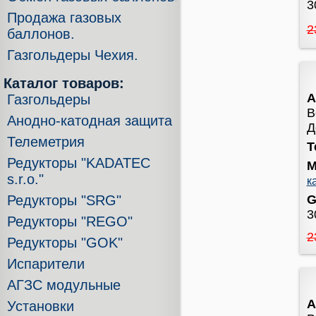
3
Продажа газовых
2
баллонов.
Газгольдеры Чехия.
Каталог товаров:
А
Газгольдеры
В
Анодно-катодная защита
Д
Телеметрия
Т
Редукторы "KADATEC
М
s.r.o."
к
G
Редукторы "SRG"
3
Редукторы "REGO"
2
Редукторы "GOK"
Испарители
АГЗС модульные
А
Установки