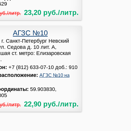
629
23,20 руб./литр.
уб./литр.
АГЗС №10
:
г. Санкт-Петербург Невский
л. Седова д. 10 лит. А,
шая ст. метро: Елизаровская
.
он:
+7 (812) 633-07-10 доб.: 910
расположение:
АГЗС №10 на
оординаты:
59.903830,
005
22,90 руб./литр.
уб./литр.