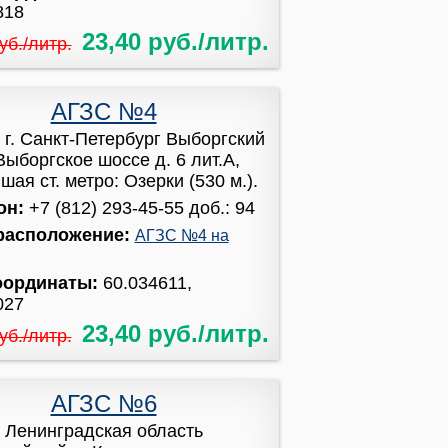
818
23,40 руб./литр.
уб./литр.
АГЗС №4
:
г. Санкт-Петербург Выборгский
Выборгское шоссе д. 6 лит.А,
ая ст. метро: Озерки (530 м.).
он:
+7 (812) 293-45-55 доб.: 94
расположение:
АГЗС №4 на
оординаты:
60.034611,
027
23,40 руб./литр.
уб./литр.
АГЗС №6
:
Ленинградская область