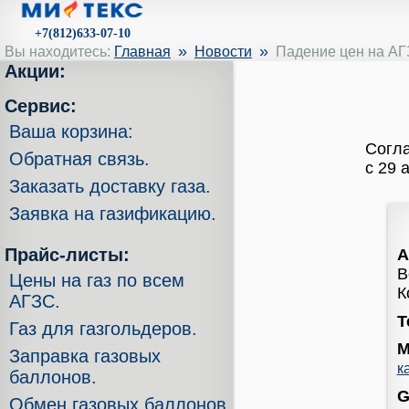
+7(812)633-07-10
»
»
Вы находитесь:
Главная
Новости
Падение цен на А
Акции:
Сервис:
Ваша корзина:
Согла
Обратная связь.
с 29 
Заказать доставку газа.
Заявка на газификацию.
Прайс-листы:
А
В
Цены на газ по всем
К
АГЗС.
Т
Газ для газгольдеров.
М
Заправка газовых
к
баллонов.
G
Обмен газовых баллонов.