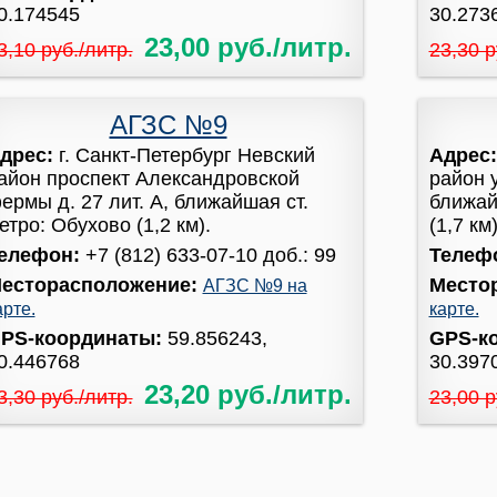
0.174545
30.273
23,00 руб./литр.
3,10 руб./литр.
23,30 р
АГЗС №9
дрес:
г. Санкт-Петербург Невский
Адрес
айон проспект Александровской
район у
ермы д. 27 лит. А, ближайшая ст.
ближай
етро: Обухово (1,2 км).
(1,7 км)
елефон:
+7 (812) 633-07-10 доб.: 99
Телеф
есторасположение:
Место
АГЗС №9 на
арте.
карте.
PS-координаты:
59.856243,
GPS-к
0.446768
30.397
23,20 руб./литр.
3,30 руб./литр.
23,00 р