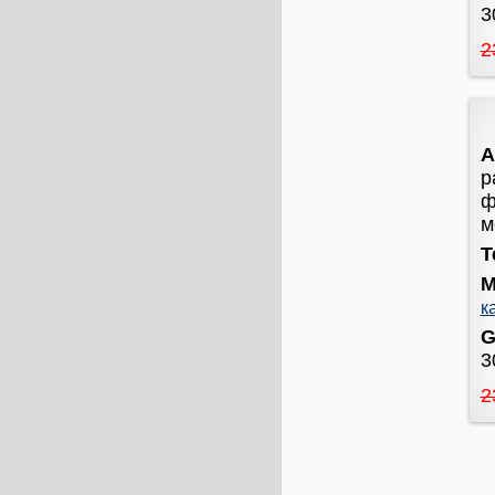
3
2
А
р
ф
м
Т
М
к
G
3
2