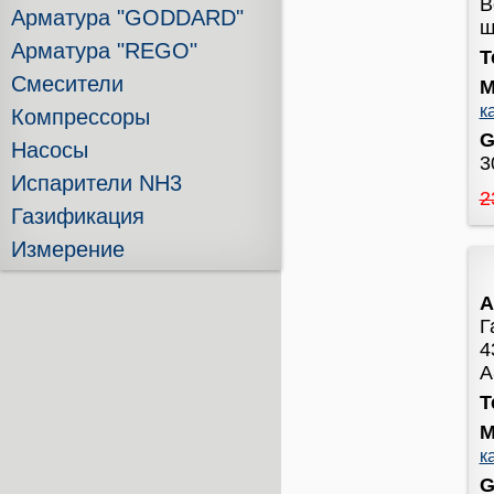
В
Арматура "GODDARD"
ш
Арматура "REGO"
Т
Смесители
М
к
Компрессоры
G
Насосы
3
Испарители NH3
2
Газификация
Измерение
А
Г
4
А
Т
М
к
G