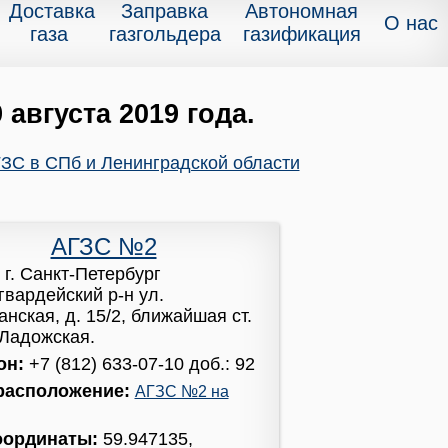
Доставка
Заправка
Автономная
О нас
газа
газгольдера
газификация
 августа 2019 года.
ЗС в СПб и Ленинградской области
АГЗС №2
:
г. Санкт-Петербург
гвардейский р-н ул.
нская, д. 15/2, ближайшая ст.
 Ладожская.
он:
+7 (812) 633-07-10 доб.: 92
расположение:
АГЗС №2 на
оординаты:
59.947135,