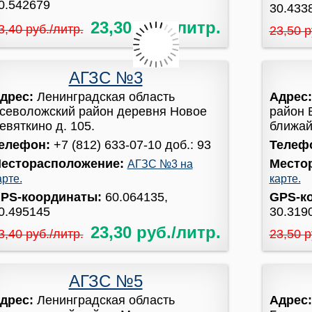
0.542679
30.433
23,30 руб./литр.
3,40 руб./литр.
23,50 р
АГЗС №3
дрес:
Ленинградская область
Адрес
севоложский район деревня Новое
район 
евяткино д. 105.
ближайш
елефон:
+7 (812) 633-07-10 доб.: 93
Телеф
есторасположение:
Место
АГЗС №3 на
арте.
карте.
PS-координаты:
60.064135,
GPS-к
0.495145
30.319
23,30 руб./литр.
3,40 руб./литр.
23,50 р
АГЗС №5
дрес:
Ленинградская область
Адрес