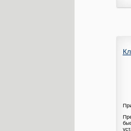
Кл
При
Пре
быс
уст