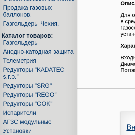
Опис
Продажа газовых
баллонов.
Для о
в сре
Газгольдеры Чехия.
газос
устан
Каталог товаров:
Газгольдеры
Хара
Анодно-катодная защита
Входн
Телеметрия
Диаме
Редукторы "KADATEC
Поток
s.r.o."
Редукторы "SRG"
Редукторы "REGO"
Редукторы "GOK"
Испарители
АГЗС модульные
Вн
Установки