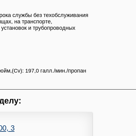
срока службы без техобслуживания
щах, на транспорте,
 установок и трубопроводных
йм,(Cv): 197,0 галл./мин./пропан
делу:
0, 3