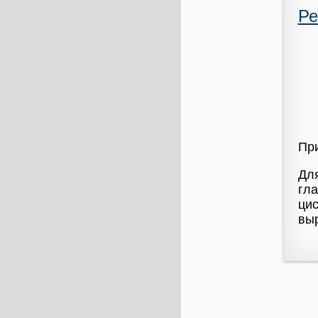
Ре
При
Дл
гла
цис
выр