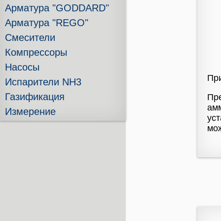
Арматура "GODDARD"
Арматура "REGO"
Смесители
Компрессоры
Насосы
При
Испарители NH3
Газификация
Пре
ам
Измерение
уст
мож