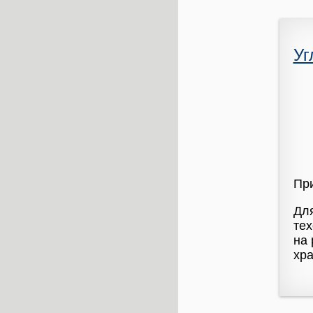
Уг
При
Для
тех
на 
хр