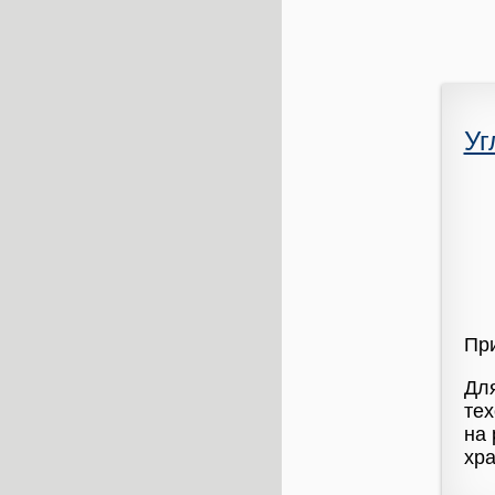
Уг
При
Для
тех
на 
хр