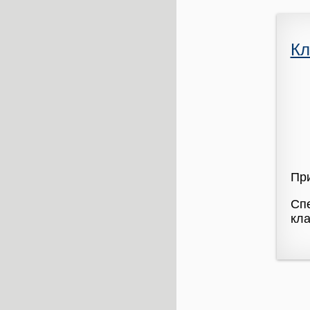
Кл
Пр
Спе
кла