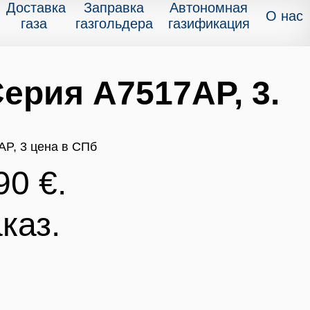
Доставка
Заправка
Автономная
О нас
газа
газгольдера
газификация
рия A7517AP, 3.
90 €.
каз.