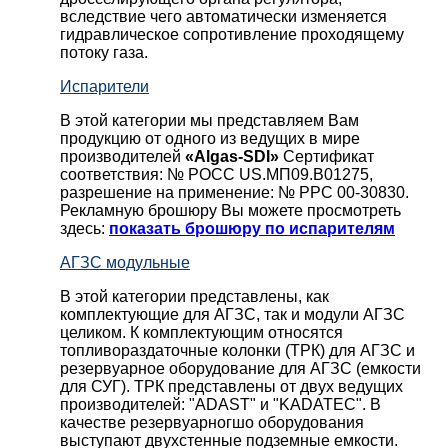
вследствие чего автоматически изменяется
гидравлическое сопротивление проходящему
потоку газа.
Испарители
В этой категории мы представляем Вам
продукцию от одного из ведущих в мире
производителей
«Algas-SDI»
Сертификат
соответствия: № РОСС US.МП09.В01275,
разрешение на применение: № РРС 00-30830.
Рекламную брошюру Вы можете просмотреть
здесь:
показать брошюру по испарителям
АГЗС модульные
В этой категории представлены, как
комплектующие для АГЗС, так и модули АГЗС
целиком. К комплектующим относятся
топливораздаточные колонки (ТРК) для АГЗС и
резервуарное оборудование для АГЗС (емкости
для СУГ). ТРК представлены от двух ведущих
производителей: "ADAST" и "KADATEC". В
качестве резервуарногшо оборудования
выступают двухстенные подземные емкости.