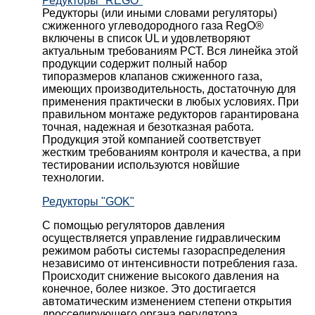
Редукторы "REGO"
Редукторы (или иными словами регуляторы)
сжиженного углеводородного газа RegO®
включены в список UL и удовлетворяют
актуальным требованиям РСТ. Вся линейка этой
продукции содержит полный набор
типоразмеров клапанов сжиженного газа,
имеющих производительность, достаточную для
применения практически в любых условиях. При
правильном монтаже редукторов гарантирована
точная, надежная и безотказная работа.
Продукция этой компанией соответствует
жестким требованиям контроля и качества, а при
тестировании используются новйшие
технологии.
Редукторы "GOK"
С помощью регуляторов давления
осуществляется управление гидравлическим
режимом работы системы газораспределения
независимо от интенсивности потребления газа.
Происходит снижение высокого давления на
конечное, более низкое. Это достигается
автоматическим изменением степени открытия
дросселирующего органа регулятора,