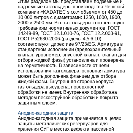
Этим разделом мы представляем подземные и
надземные газгольдеры производства Чешской
компании «KADATEC s.r.o.» объемом от 450 до
10 000 литров с диаметрами: 1250, 1600, 1900,
2000 и 2500 мм. Все газгольдеры соответствуют
требованиям нормативных документов: ГОСТ
14249-89, ГОСТ 12.1.010-76, ГОСТ 12.2.003-91,
ГОСТ Р52630-2006-(разделы 4,5,6,10),
соответствуют директиве 97/23/EG. Арматура в
стандартном исполнении (предохранительный
клапан, уровнемер, впускной клапан, клапан для
отбора жидкой фазы) установлена и проверена
на герметичность. В зависимости от цели
использования газгольдера, основная арматура
может быть дополнена фланцем для отбора
жидкой фазы. Внутренняя сторона корпуса
газгольдера высушена, поверхностной
обработки не имеет. Внутренняя обработана
методом пескоструйной обработки и покрыта
защитным слоем.
Анодно-катодная защита
Анодно-катодная защита применяется в целях
защиты металлических резервуаров для
хранения СУГ в местах дефекта пассивной