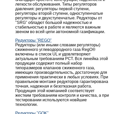
легкости обслуживания. Типы регуляторов
давления: регуляторы первой ступени,
регуляторы второй ступени, одноступенчатые
регуляторы и двухступенчатые. Редукторы от
"SRG" обладют большой надежностью и
стабильностью в работе и являются важным
звеном во всей цепи автономной газификации.
Редукторы "REGO"
Редукторы (или иными словами регуляторы)
сжиженного углеводородного газа RegO®
включены в список UL и удовлетворяют
актуальным требованиям РСТ. Вся линейка этой
продукции содержит полный набор
типоразмеров клапанов сжиженного газа,
имеющих производительность, достаточную для
применения практически в любых условиях. При
правильном монтаже редукторов гарантирована
точная, надежная и безотказная работа.
Продукция этой компанией соответствует
жестким требованиям контроля и качества, а при
тестировании используются новйшие
технологии.
Редукторы "GOK"