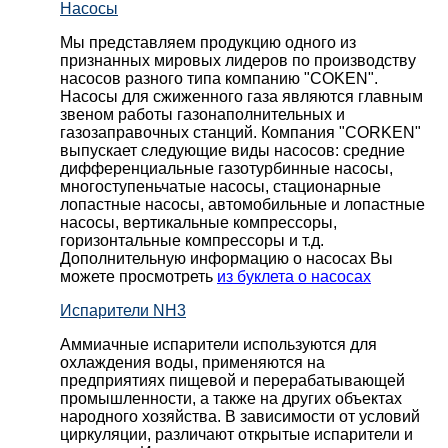
Насосы
Мы представляем продукцию одного из
признанных мировых лидеров по производству
насосов разного типа компанию "COKEN".
Насосы для сжиженного газа являются главным
звеном работы газонаполнительных и
газозаправочных станций. Компания "CORKEN"
выпускает следующие виды насосов: cредние
дифференциальные газотурбинные насосы,
многоступеньчатые насосы, стационарные
лопастные насосы, автомобильные и лопaстные
насосы, вертикальные компрессоры,
горизонтальные компрессоры и т.д.
Дополнительную информацию о насосах Вы
можете просмотреть
из буклета о насосах
Испарители NH3
Аммиачные испарители используются для
охлаждения воды, применяются на
предприятиях пищевой и перерабатывающей
промышленности, а также на других объектах
народного хозяйства. В зависимости от условий
циркуляции, различают открытые испарители и