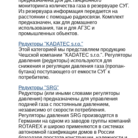
предназначена для дистанционного
мониторинга количества газа в резервуаре СУГ.
Из резервуара информация передается на
расстоянии с помощью радиосвязи. Комплект
предназначен, как для домашнего
использования, так и для АГЗС и
промышленных объектов.
Редукторы "KADATEC s.r.o."
Этой категорией мы представляем продукцию
Чешской компании "KADATEC s.r.o.". Регуляторы
давления (редукторы) используются для
снижения и регуляции давления газа (пропан-
бутана) поступающего от емкости СУГ к
потребителю.
Редукторы "SRG"
Редукторы (или иными словами регуляторы
давления) предназначены для управления
подачей газа с постоянным давлением,
независимо от скорости потребления.
Регуляторы давления SRG производятся в
Германии на одном из заводов группы компаний
ROTAREX и широко применяются в системах
автономной газификации домов в России
благодаря простоте конструкции, надежности и