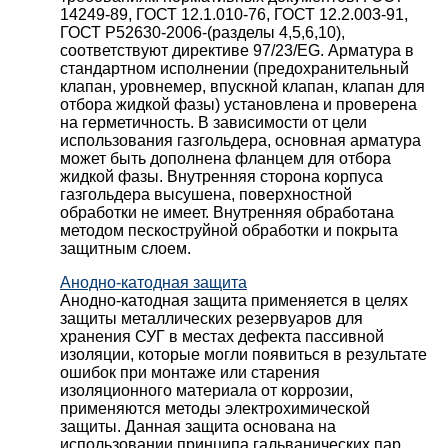
14249-89, ГОСТ 12.1.010-76, ГОСТ 12.2.003-91,
ГОСТ Р52630-2006-(разделы 4,5,6,10),
соответствуют директиве 97/23/EG. Арматура в
стандартном исполнении (предохранительный
клапан, уровнемер, впускной клапан, клапан для
отбора жидкой фазы) установлена и проверена
на герметичность. В зависимости от цели
использования газгольдера, основная арматура
может быть дополнена фланцем для отбора
жидкой фазы. Внутренняя сторона корпуса
газгольдера высушена, поверхностной
обработки не имеет. Внутренняя обработана
методом пескоструйной обработки и покрыта
защитным слоем.
Анодно-катодная защита
Анодно-катодная защита применяется в целях
защиты металлических резервуаров для
хранения СУГ в местах дефекта пассивной
изоляции, которые могли появиться в результате
ошибок при монтаже или старения
изоляционного материала от коррозии,
применяются методы электрохимической
защиты. Данная защита основана на
использовании принципа гальванических пар.