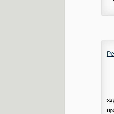
Ре
Ха
Про