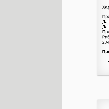
Ха
Про
Дав
Дав
Пр
Раб
204
Пр