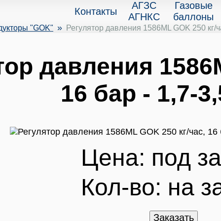
АГЗС
Газовые
Контакты
АГНКС
баллоны
»
дукторы "GOK"
Регулятор давления 1586ML GOK 250 кг/час
тор давления 1586M
16 бар - 1,7-3
Цена: под за
Кол-во:
на з