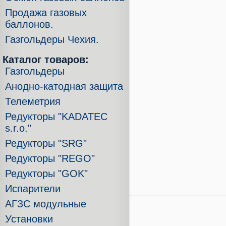
Продажа газовых
баллонов.
Газгольдеры Чехия.
Каталог товаров:
Газгольдеры
Анодно-катодная защита
Телеметрия
Редукторы "KADATEC
s.r.o."
Редукторы "SRG"
Редукторы "REGO"
Редукторы "GOK"
Испарители
АГЗС модульные
Установки