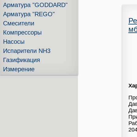
Арматура "GODDARD"
Арматура "REGO"
Ре
Смесители
мб
Компрессоры
Насосы
Испарители NH3
Газификация
Измерение
Ха
Про
Дав
Дав
Пр
Раб
204