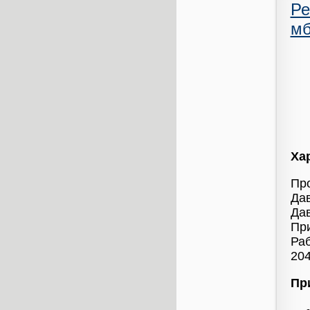
Ре
мб
Ха
Про
Дав
Дав
Пр
Раб
204
Пр