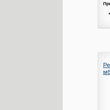
Пр
Ре
мб