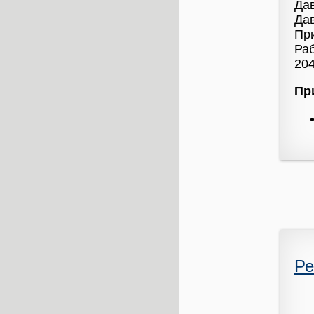
Дав
Дав
При
Раб
204
Пр
Ре