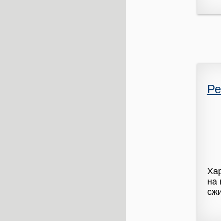
Ре
Хар
на 
сжи