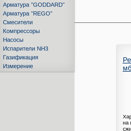
Арматура "GODDARD"
Арматура "REGO"
Смесители
Компрессоры
Насосы
Испарители NH3
Газификация
Ре
Измерение
мб
Хар
на 
сжи