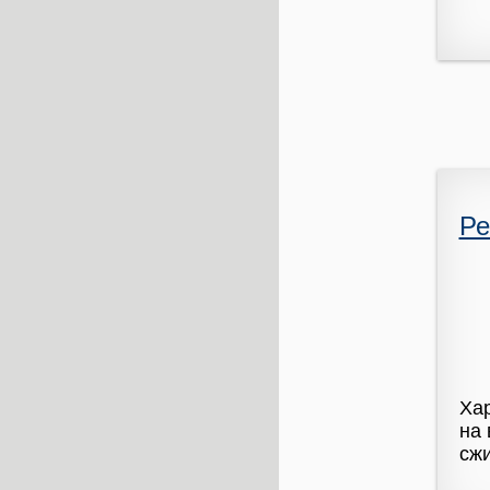
Ре
Хар
на 
сжи