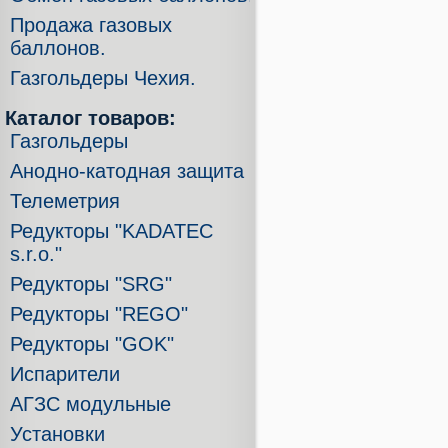
Продажа газовых
баллонов.
Газгольдеры Чехия.
Каталог товаров:
Газгольдеры
Анодно-катодная защита
Телеметрия
Редукторы "KADATEC
s.r.o."
Редукторы "SRG"
Редукторы "REGO"
Редукторы "GOK"
Испарители
АГЗС модульные
Установки