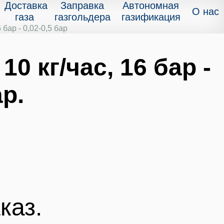
Доставка
Заправка
Автономная
О нас
газа
газгольдера
газификация
бар - 0,02-0,5 бар
0 кг/час, 16 бар -
ар.
каз.