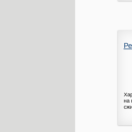
Ре
Хар
на 
сжи