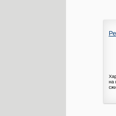
Ре
Хар
на 
сжи