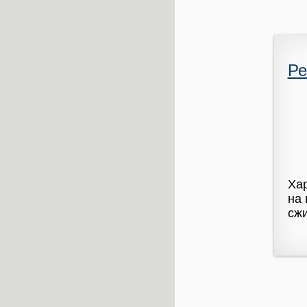
Ре
Хар
на 
сжи