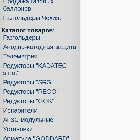
Продажа газовых
баллонов.
Газгольдеры Чехия.
Каталог товаров:
Газгольдеры
Анодно-катодная защита
Телеметрия
Редукторы "KADATEC
s.r.o."
Редукторы "SRG"
Редукторы "REGO"
Редукторы "GOK"
Испарители
АГЗС модульные
Установки
Арматура "GODDARD"