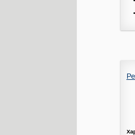
Ре
Ха