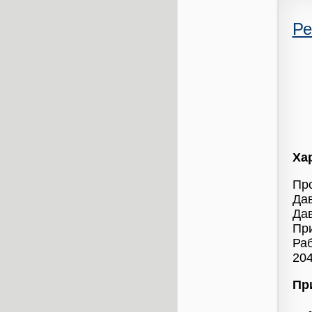
Ре
Ха
Про
Дав
Дав
Пр
Раб
204
Пр