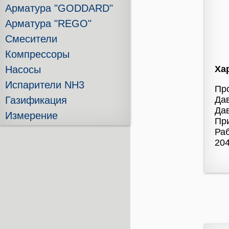
Арматура "GODDARD"
Арматура "REGO"
Смесители
Компрессоры
Насосы
Ха
Испарители NH3
Про
Газификация
Дав
Дав
Измерение
Пр
Раб
204