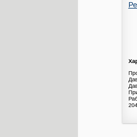
Ре
Ха
Про
Дав
Дав
Пр
Раб
204