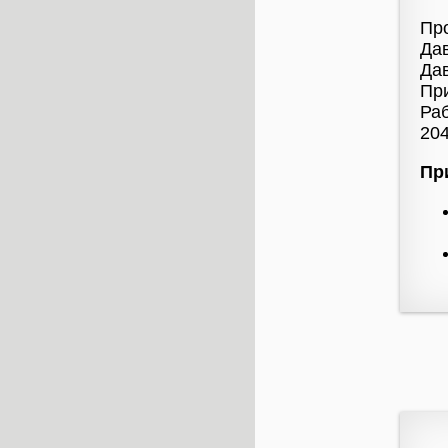
Про
Дав
Дав
Пр
Раб
204
Пр