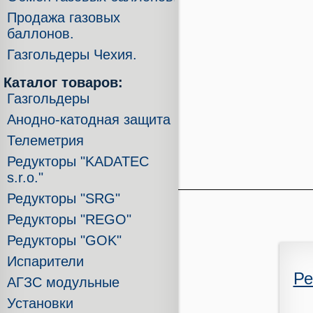
Продажа газовых
баллонов.
Газгольдеры Чехия.
Каталог товаров:
Газгольдеры
Анодно-катодная защита
Телеметрия
Редукторы "KADATEC
s.r.o."
Редукторы "SRG"
Редукторы "REGO"
Редукторы "GOK"
Испарители
Ре
АГЗС модульные
Установки