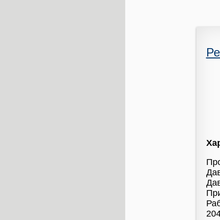
Ре
Ха
Про
Дав
Дав
Пр
Раб
204