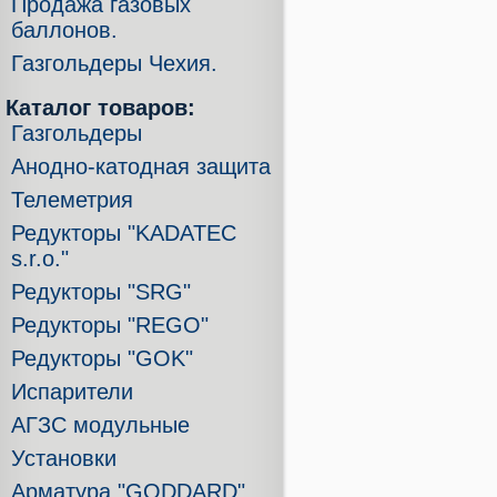
Продажа газовых
баллонов.
Газгольдеры Чехия.
Каталог товаров:
Газгольдеры
Анодно-катодная защита
Телеметрия
Редукторы "KADATEC
s.r.o."
Редукторы "SRG"
Редукторы "REGO"
Редукторы "GOK"
Испарители
АГЗС модульные
Установки
Арматура "GODDARD"