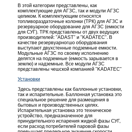
В этой категории представлены, как
комплектующие для АГЗС, так и модули АГЗС
целиком. К комплектующим относятся
топливораздаточные колонки (ТРК) для АГЗС и
резервуарное оборудование для АГЗС (емкости
для СУГ). ТРК представлены от двух ведущих
производителей: "ADAST" и "KADATEC". В
качестве резервуарногшо оборудования
выступают двухстенные подземные емкости.
Модульные АГЗС по своему исполнению
делятся на подземные (емкость зарывается в
землю) и надземные. Все модули АГЗС
представлены чешской компанией "KADATEC"
Установки
Здесь представлены как баллонные установки,
так и испарительные. Баллонная установка это
специальное решение для размещения в
бытовых и производственных целях.
Испарительная установка это техническое
устройство, предназначенное для
принудительного испарения жидкой фазы СУГ,
если расход потребителей паровой фазы
превышает предельное значение скорости