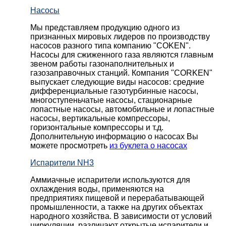
Насосы
Мы представляем продукцию одного из
признанных мировых лидеров по производству
насосов разного типа компанию "COKEN".
Насосы для сжиженного газа являются главным
звеном работы газонаполнительных и
газозаправочных станций. Компания "CORKEN"
выпускает следующие виды насосов: cредние
дифференциальные газотурбинные насосы,
многоступеньчатые насосы, стационарные
лопастные насосы, автомобильные и лопaстные
насосы, вертикальные компрессоры,
горизонтальные компрессоры и т.д.
Дополнительную информацию о насосах Вы
можете просмотреть
из буклета о насосах
Испарители NH3
Аммиачные испарители используются для
охлаждения воды, применяются на
предприятиях пищевой и перерабатывающей
промышленности, а также на других объектах
народного хозяйства. В зависимости от условий
циркуляции, различают открытые испарители и