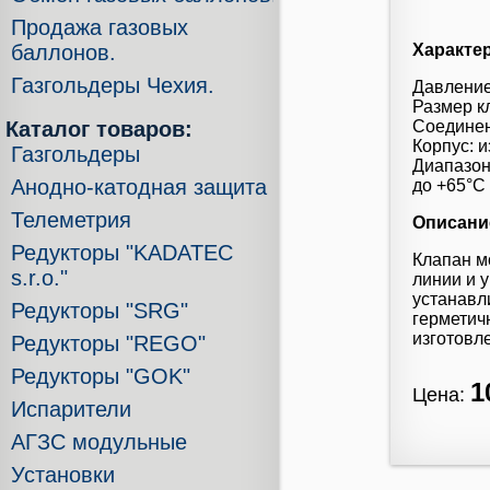
Продажа газовых
баллонов.
Характе
Газгольдеры Чехия.
Давление
Размер кл
Каталог товаров:
Соедине
Корпус: 
Газгольдеры
Диапазон
Анодно-катодная защита
до +65°С
Телеметрия
Описани
Редукторы "KADATEC
Клапан м
s.r.o."
линии и 
устанавл
Редукторы "SRG"
герметич
изготовл
Редукторы "REGO"
Редукторы "GOK"
1
Цена:
Испарители
АГЗС модульные
Установки