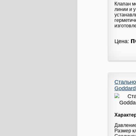
Клапан м
линии и 
устанавл
герметич
изготовл
п
Цена:
Стально
Goddard 
Характе
Давление
Размер кл