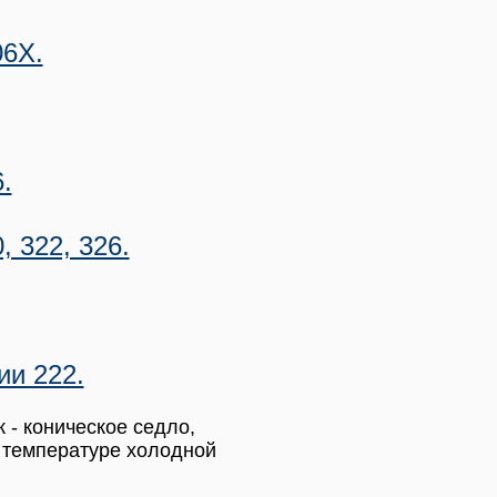
06X.
.
 322, 326.
и 222.
 - коническое седло,
и температуре холодной