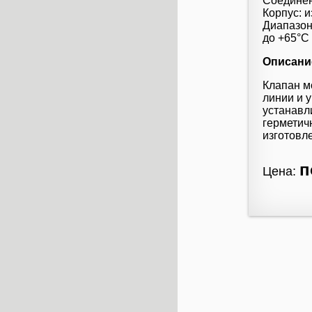
Соединен
Корпус: 
Диапазон
до +65°С
Описани
Клапан м
линии и 
устанавл
герметич
изготовл
п
Цена: