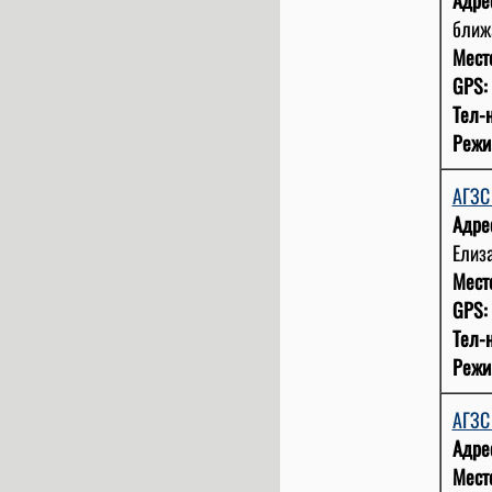
ближа
Мест
GPS:
Тел-н
Режи
АГЗС
Адре
Елиза
Мест
GPS:
Тел-н
Режи
АГЗС
Адре
Мест