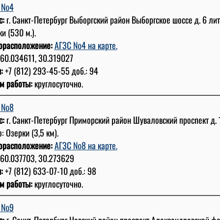
С №4
с:
г. Санкт-Петербург Выборгский район Выборгское шоссе д. 6 лит
и (530 м.).
орасположение:
АГЗС №4 на карте.
60.034611, 30.319027
:
+7 (812) 293-45-55 доб.: 94
м работы:
круглосуточно.
С №8
с:
г. Санкт-Петербург Приморский район Шуваловский проспект д. 1
: Озерки (3,5 км).
орасположение:
АГЗС №8 на карте.
60.037703, 30.273629
:
+7 (812) 633-07-10 доб.: 98
м работы:
круглосуточно.
С №9
с:
г. Санкт-Петербург Невский район проспект Александровской фер