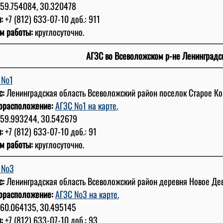
59.754084, 30.320478
:
+7 (812) 633-07-10 доб.: 911
м работы:
круглосуточно.
АГЗС во Всеволожском р-не Ленинградс
 №1
с:
Ленинградская область Всеволожский район поселок Старое Ко
орасположение:
АГЗС №1 на карте.
59.993244, 30.542679
:
+7 (812) 633-07-10 доб.: 91
м работы:
круглосуточно.
С №3
с:
Ленинградская область Всеволожский район деревня Новое Девя
орасположение:
АГЗС №3 на карте.
60.064135, 30.495145
:
+7 (812) 633-07-10 доб.: 93