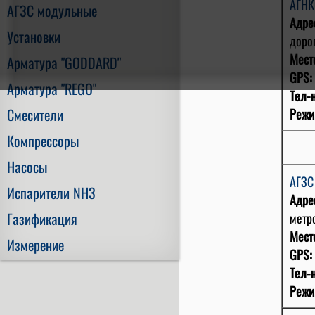
АГНК
АГЗС модульные
Адре
Установки
дорог
Мест
Арматура "GODDARD"
GPS:
Арматура "REGO"
Тел-н
Смесители
Режи
Компрессоры
Насосы
АГЗ
Испарители NH3
Адре
Газификация
метр
Мест
Измерение
GPS:
Тел-н
Режи