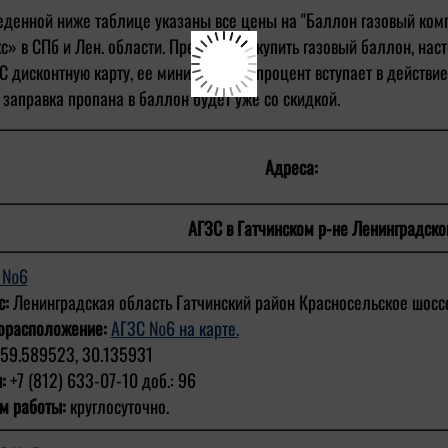
еденной ниже таблице указаны все цены на "Баллон газовый комп
с» в СПб и Лен. области. Прежде чем купить газовый баллон, нас
С дисконтную карту, ее минимальный процент вступает в действие
 заправка пропана в баллон будет уже со скидкой.
Адреса:
АГЗС в Гатчинском р-не Ленинградско
С №6
с:
Ленинградская область Гатчинский район Красносельское шоссе
орасположение:
АГЗС №6 на карте.
59.589523, 30.135931
:
+7 (812) 633-07-10 доб.: 96
м работы:
круглосуточно.