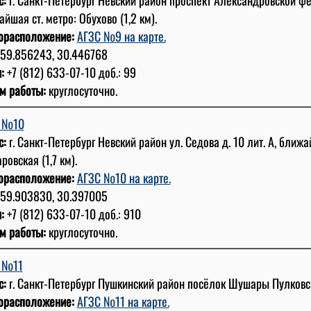
йшая ст. метро: Обухово (1,2 км).
орасположение:
АГЗС №9 на карте.
59.856243, 30.446768
:
+7 (812) 633-07-10 доб.: 99
м работы:
круглосуточно.
 №10
с:
г. Санкт-Петербург Невский район ул. Седова д. 10 лит. А, ближа
ровская (1,7 км).
орасположение:
АГЗС №10 на карте.
59.903830, 30.397005
:
+7 (812) 633-07-10 доб.: 910
м работы:
круглосуточно.
 №11
с:
г. Санкт-Петербург Пушкинский район посёлок Шушары Пулковск
орасположение:
АГЗС №11 на карте.