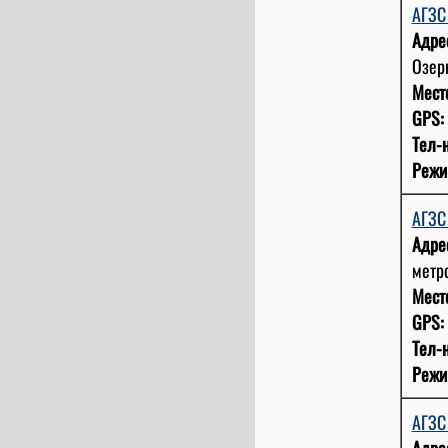
АГЗ
Адре
Озерк
Мест
GPS:
Тел-н
Режи
АГЗ
Адре
метро
Мест
GPS:
Тел-н
Режи
АГЗ
Адре