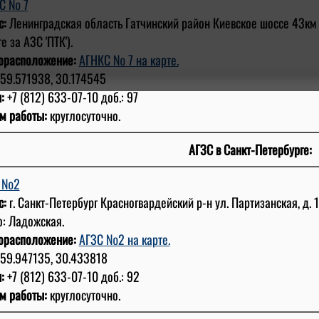
С № 7
с:
Ленинградская область Гатчинский район Киевское шоссе 43км
е за АЗС 'ПТК').
орасположение:
АГНКС № 7 на карте.
59.571938, 30.174545
:
+7 (812) 633-07-10 доб.: 97
м работы:
круглосуточно.
АГЗС в Санкт-Петербурге:
С №2
с:
г. Санкт-Петербург Красногвардейский р-н ул. Партизанская, д. 
о: Ладожская.
орасположение:
АГЗС №2 на карте.
59.947135, 30.433818
:
+7 (812) 633-07-10 доб.: 92
м работы:
круглосуточно.