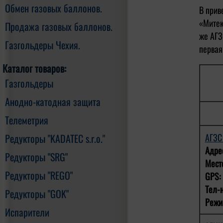
Обмен газовых баллонов.
В прив
«Митек
Продажа газовых баллонов.
же АГЗ
Газгольдеры Чехия.
первая
Каталог товаров:
Газгольдеры
Анодно-катодная защита
Телеметрия
АГЗ
Редукторы "KADATEC s.r.o."
Адре
Редукторы "SRG"
Мест
Редукторы "REGO"
GPS:
Тел-н
Редукторы "GOK"
Режи
Испарители