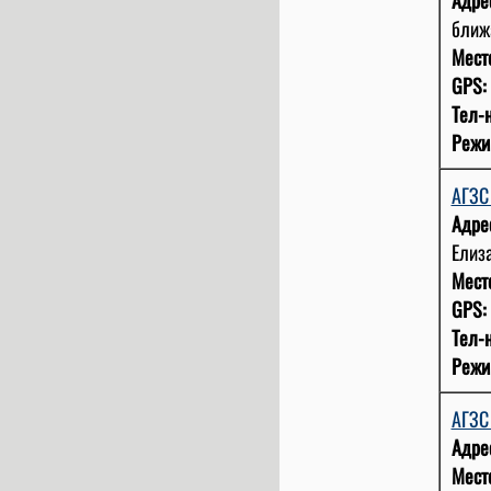
ближа
Мест
GPS:
Тел-н
Режи
АГЗС
Адре
Елиза
Мест
GPS:
Тел-н
Режи
АГЗС
Адре
Мест