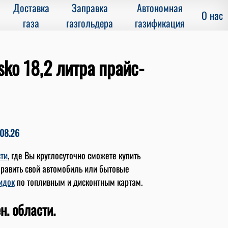
Доставка
Заправка
Автономная
О нас
газа
газгольдера
газификация
ko 18,2 литра прайс-
08.26
сти
, где Вы круглосуточно сможете купить
править свой автомобиль или бытовые
идок
по топливным и дисконтным картам.
н. области.