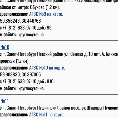
йшая ст. метро: Обухово (1,2 км).
орасположение:
АГЗС №9 на карте.
59.856243, 30.446768
:
+7 (812) 633-07-10 доб.: 99
м работы:
круглосуточно.
 №10
с:
г. Санкт-Петербург Невский район ул. Седова д. 10 лит. А, ближа
ровская (1,7 км).
орасположение:
АГЗС №10 на карте.
59.903830, 30.397005
:
+7 (812) 633-07-10 доб.: 910
м работы:
круглосуточно.
 №11
с:
г. Санкт-Петербург Пушкинский район посёлок Шушары Пулковск
орасположение:
АГЗС №11 на карте.