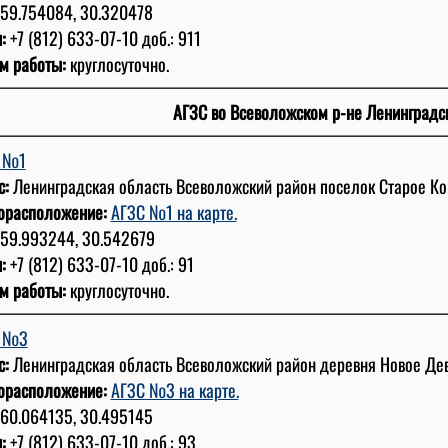
59.754084, 30.320478
:
+7 (812) 633-07-10 доб.: 911
м работы:
круглосуточно.
АГЗС во Всеволожском р-не Ленинградс
 №1
с:
Ленинградская область Всеволожский район поселок Старое Ко
орасположение:
АГЗС №1 на карте.
59.993244, 30.542679
:
+7 (812) 633-07-10 доб.: 91
м работы:
круглосуточно.
С №3
с:
Ленинградская область Всеволожский район деревня Новое Девя
орасположение:
АГЗС №3 на карте.
60.064135, 30.495145
:
+7 (812) 633-07-10 доб.: 93