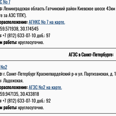
С № 7
с:
Ленинградская область Гатчинский район Киевское шоссе 43км
е за АЗС 'ПТК').
орасположение:
АГНКС № 7 на карте.
59.571938, 30.174545
:
+7 (812) 633-07-10 доб.: 97
м работы:
круглосуточно.
АГЗС в Санкт-Петербурге:
С №2
с:
г. Санкт-Петербург Красногвардейский р-н ул. Партизанская, д. 
о: Ладожская.
орасположение:
АГЗС №2 на карте.
59.947135, 30.433818
:
+7 (812) 633-07-10 доб.: 92
м работы:
круглосуточно.