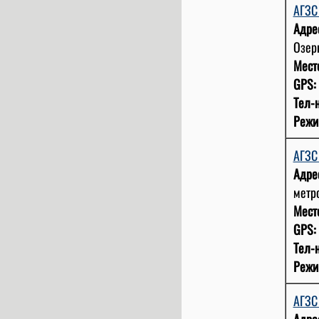
АГЗ
Адре
Озерк
Мест
GPS:
Тел-н
Режи
АГЗ
Адре
метро
Мест
GPS:
Тел-н
Режи
АГЗ
Адре