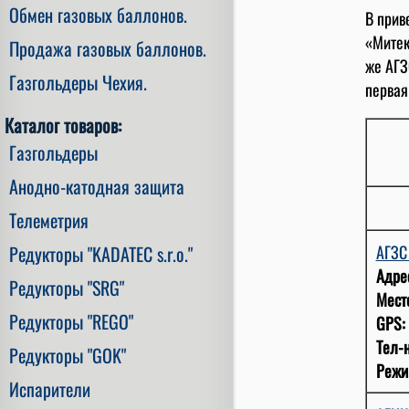
Обмен газовых баллонов.
В прив
«Митек
Продажа газовых баллонов.
же АГЗ
Газгольдеры Чехия.
первая
Каталог товаров:
Газгольдеры
Анодно-катодная защита
Телеметрия
АГЗ
Редукторы "KADATEC s.r.o."
Адре
Редукторы "SRG"
Мест
Редукторы "REGO"
GPS:
Тел-н
Редукторы "GOK"
Режи
Испарители