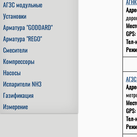
АГНК
АГЗС модульные
Адре
Установки
дорог
Мест
Арматура "GODDARD"
GPS:
Арматура "REGO"
Тел-н
Смесители
Режи
Компрессоры
Насосы
АГЗ
Испарители NH3
Адре
Газификация
метр
Мест
Измерение
GPS:
Тел-н
Режи