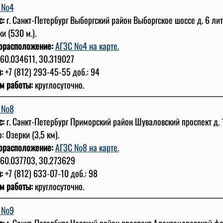
С №4
с:
г. Санкт-Петербург Выборгский район Выборгское шоссе д. 6 лит
и (530 м.).
орасположение:
АГЗС №4 на карте.
60.034611, 30.319027
:
+7 (812) 293-45-55 доб.: 94
м работы:
круглосуточно.
С №8
с:
г. Санкт-Петербург Приморский район Шуваловский проспект д. 1
: Озерки (3,5 км).
орасположение:
АГЗС №8 на карте.
60.037703, 30.273629
:
+7 (812) 633-07-10 доб.: 98
м работы:
круглосуточно.
С №9
с:
г. Санкт-Петербург Невский район проспект Александровской фер