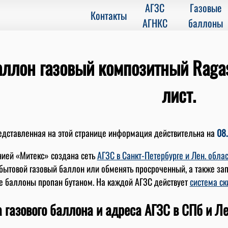
АГЗС
Газовые
Контакты
АГНКС
баллоны
аллон газовый композитный Ragas
лист.
едставленная на этой странице информация действительна на
08.
ией «Митекс» создана сеть
АГЗС в Санкт-Петербурге и Лен. обла
бытовой газовый баллон или обменять просроченный, а также за
е баллоны пропан бутаном. На каждой АГЗС действует
система ск
 газового баллона и адреса АГЗС в СПб и Ле