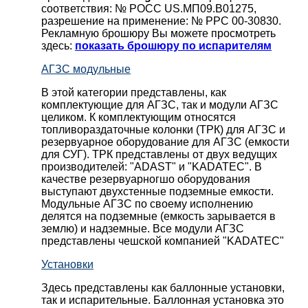
соответствия: № РОСС US.МП09.В01275,
разрешение на применение: № РРС 00-30830.
Рекламную брошюру Вы можете просмотреть
здесь:
показать брошюру по испарителям
АГЗС модульные
В этой категории представлены, как
комплектующие для АГЗС, так и модули АГЗС
целиком. К комплектующим относятся
топливораздаточные колонки (ТРК) для АГЗС и
резервуарное оборудование для АГЗС (емкости
для СУГ). ТРК представлены от двух ведущих
производителей: "ADAST" и "KADATEC". В
качестве резервуарногшо оборудования
выступают двухстенные подземные емкости.
Модульные АГЗС по своему исполнению
делятся на подземные (емкость зарывается в
землю) и надземные. Все модули АГЗС
представлены чешской компанией "KADATEC"
Установки
Здесь представлены как баллонные установки,
так и испарительные. Баллонная установка это