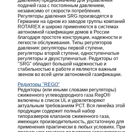
давления) предназначены для управления
подачей газа с постоянным давлением,
независимо от скорости потребления.
Регуляторы давления SRG производятся в
Германии на одном из заводов группы компаний
ROTAREX и широко применяются в системах
автономной газификации домов в России
благодаря простоте конструкции, надежности и
легкости обслуживания. Типы регуляторов
давления: регуляторы первой ступени,
регуляторы второй ступени, одноступенчатые
регуляторы и двухступенчатые. Редукторы от
"SRG" обладют большой надежностью и
стабильностью в работе и являются важным
звеном во всей цепи автономной газификации.
Редукторы "REGO"
Редукторы (или иными словами регуляторы)
сжиженного углеводородного газа RegO®
включены в список UL и удовлетворяют
актуальным требованиям РСТ. Вся линейка этой
продукции содержит полный набор
типоразмеров клапанов сжиженного газа,
имеющих производительность, достаточную для
применения практически в любых условиях. При