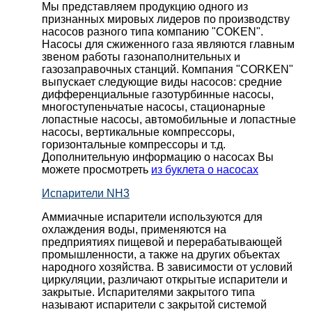
Мы представляем продукцию одного из
признанных мировых лидеров по производству
насосов разного типа компанию "COKEN".
Насосы для сжиженного газа являются главным
звеном работы газонаполнительных и
газозаправочных станций. Компания "CORKEN"
выпускает следующие виды насосов: cредние
дифференциальные газотурбинные насосы,
многоступеньчатые насосы, стационарные
лопастные насосы, автомобильные и лопaстные
насосы, вертикальные компрессоры,
горизонтальные компрессоры и т.д.
Дополнительную информацию о насосах Вы
можете просмотреть
из буклета о насосах
Испарители NH3
Аммиачные испарители используются для
охлаждения воды, применяются на
предприятиях пищевой и перерабатывающей
промышленности, а также на других объектах
народного хозяйства. В зависимости от условий
циркуляции, различают открытые испарители и
закрытые. Испарителями закрытого типа
называют испарители с закрытой системой