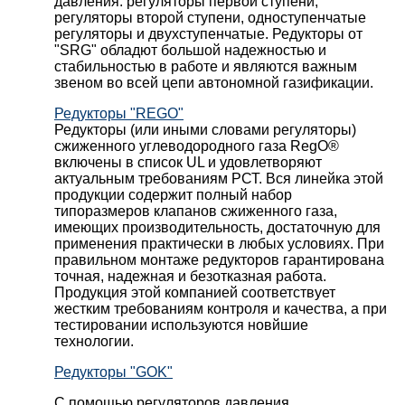
давления: регуляторы первой ступени,
регуляторы второй ступени, одноступенчатые
регуляторы и двухступенчатые. Редукторы от
"SRG" обладют большой надежностью и
стабильностью в работе и являются важным
звеном во всей цепи автономной газификации.
Редукторы "REGO"
Редукторы (или иными словами регуляторы)
сжиженного углеводородного газа RegO®
включены в список UL и удовлетворяют
актуальным требованиям РСТ. Вся линейка этой
продукции содержит полный набор
типоразмеров клапанов сжиженного газа,
имеющих производительность, достаточную для
применения практически в любых условиях. При
правильном монтаже редукторов гарантирована
точная, надежная и безотказная работа.
Продукция этой компанией соответствует
жестким требованиям контроля и качества, а при
тестировании используются новйшие
технологии.
Редукторы "GOK"
С помощью регуляторов давления