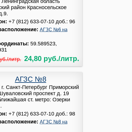
:
Ленинградская область
ский район Красносельское
д.9.
он:
+7 (812) 633-07-10 доб.: 96
расположение:
АГЗС №6 на
оординаты:
59.589523,
931
24,80 руб./литр.
уб./литр.
АГЗС №8
:
г. Санкт-Петербург Приморский
Шуваловский проспект д. 19
 ближайшая ст. метро: Озерки
.
он:
+7 (812) 633-07-10 доб.: 98
расположение:
АГЗС №8 на