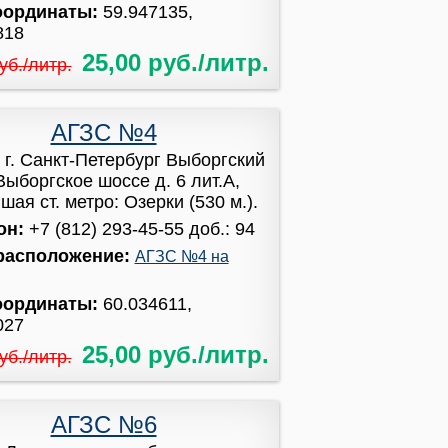
оординаты:
59.947135,
818
25,00 руб./литр.
уб./литр.
АГЗС №4
:
г. Санкт-Петербург Выборгский
Выборгское шоссе д. 6 лит.А,
ая ст. метро: Озерки (530 м.).
он:
+7 (812) 293-45-55 доб.: 94
расположение:
АГЗС №4 на
оординаты:
60.034611,
027
25,00 руб./литр.
уб./литр.
АГЗС №6