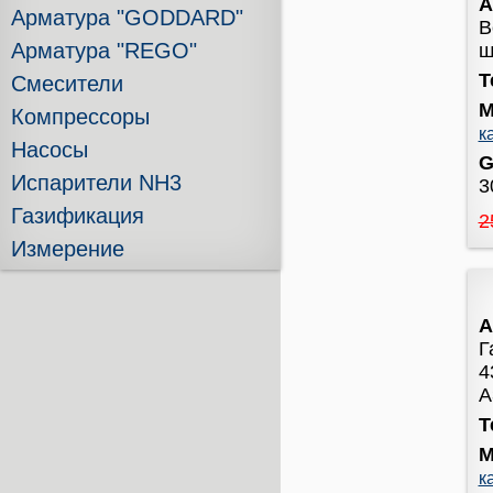
А
Арматура "GODDARD"
В
Арматура "REGO"
ш
Т
Смесители
М
Компрессоры
к
Насосы
G
Испарители NH3
3
Газификация
2
Измерение
А
Г
4
А
Т
М
к