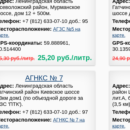
дрес:
Ленинградская область
Адрес
севоложский район, Мурманское
Гатчин
оссе, дом 12 + 500м.
шоссе 
елефон:
+7 (812) 633-07-10 доб.: 95
Телеф
есторасположение:
Место
АГЗС №5 на
арте.
карте.
PS-координаты:
59.888961,
GPS-к
0.514400
30.135
25,20 руб./литр.
5,30 руб./литр.
24,90 р
АГНКС № 7
дрес:
Ленинградская область
Адрес
атчинский район Киевское шоссе
район 
3км дом1 (по объездной дороге за
лит.А,
ЗС 'ПТК').
(3,5 км)
елефон:
+7 (812) 633-07-10 доб.: 97
Телеф
есторасположение:
Место
АГНКС № 7 на
арте.
карте.