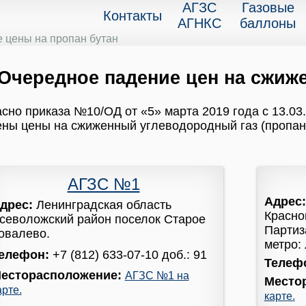
АГЗС
Газовые
Контакты
АГНКС
баллоны
 цены на пропан бутан
Очередное падение цен на сжижен
сно приказа №10/ОД от «5» марта 2019 года с 13.03.
ны цены на сжиженный углеводородный газ (пропан
АГЗС №1
Адрес
дрес:
Ленинградская область
Красно
севоложский район поселок Старое
Партиза
овалево.
метро:
елефон:
+7 (812) 633-07-10 доб.: 91
Телеф
есторасположение:
АГЗС №1 на
Место
арте.
карте.