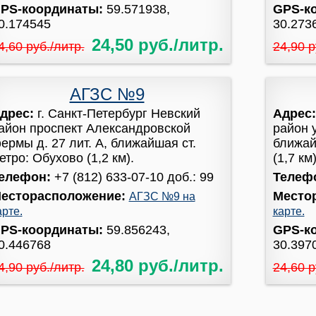
PS-координаты:
59.571938,
GPS-к
0.174545
30.273
24,50 руб./литр.
4,60 руб./литр.
24,90 р
АГЗС №9
дрес:
г. Санкт-Петербург Невский
Адрес
айон проспект Александровской
район у
ермы д. 27 лит. А, ближайшая ст.
ближай
етро: Обухово (1,2 км).
(1,7 км)
елефон:
+7 (812) 633-07-10 доб.: 99
Телеф
есторасположение:
Место
АГЗС №9 на
арте.
карте.
PS-координаты:
59.856243,
GPS-к
0.446768
30.397
24,80 руб./литр.
4,90 руб./литр.
24,60 р