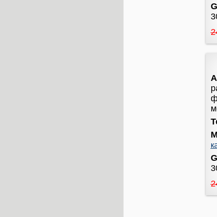
G
3
2
А
р
ф
м
Т
М
к
G
3
2