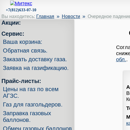
+7(812)633-07-10
»
»
Вы находитесь:
Главная
Новости
Очередное падение
Акции:
Сервис:
Ваша корзина:
Согла
Обратная связь.
сниже
Заказать доставку газа.
обл.
.
Заявка на газификацию.
Прайс-листы:
А
Цены на газ по всем
В
АГЗС.
К
Газ для газгольдеров.
Т
Заправка газовых
М
баллонов.
к
Обмен газовых баллонов.