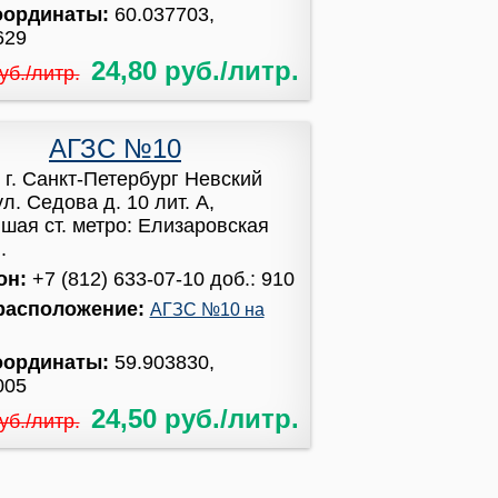
оординаты:
60.037703,
629
24,80 руб./литр.
уб./литр.
АГЗС №10
:
г. Санкт-Петербург Невский
л. Седова д. 10 лит. А,
шая ст. метро: Елизаровская
.
он:
+7 (812) 633-07-10 доб.: 910
расположение:
АГЗС №10 на
оординаты:
59.903830,
005
24,50 руб./литр.
уб./литр.