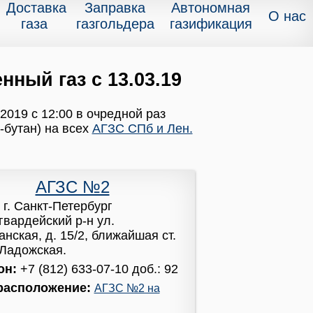
Доставка
Заправка
Автономная
О нас
газа
газгольдера
газификация
ный газ с 13.03.19
2019 с 12:00 в очредной раз
-бутан) на всех
АГЗС СПб и Лен.
АГЗС №2
:
г. Санкт-Петербург
гвардейский р-н ул.
нская, д. 15/2, ближайшая ст.
 Ладожская.
он:
+7 (812) 633-07-10 доб.: 92
расположение:
АГЗС №2 на