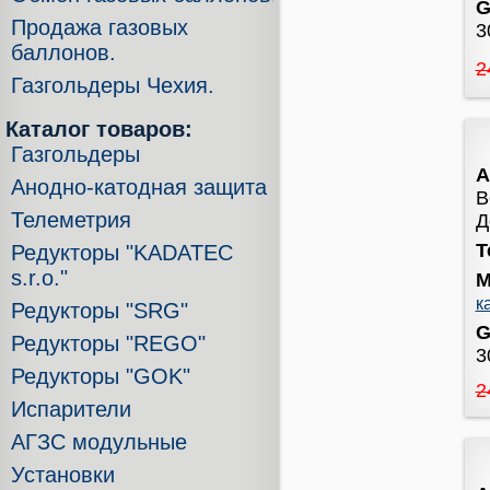
G
Продажа газовых
3
баллонов.
2
Газгольдеры Чехия.
Каталог товаров:
Газгольдеры
А
Анодно-катодная защита
В
Телеметрия
Д
Т
Редукторы "KADATEC
s.r.o."
М
к
Редукторы "SRG"
G
Редукторы "REGO"
3
Редукторы "GOK"
2
Испарители
АГЗС модульные
Установки