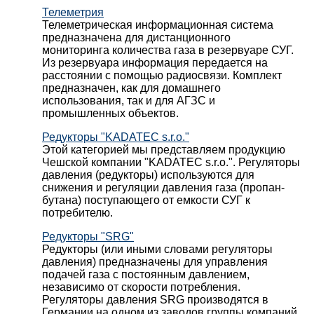
Телеметрия
Телеметрическая информационная система
предназначена для дистанционного
мониторинга количества газа в резервуаре СУГ.
Из резервуара информация передается на
расстоянии с помощью радиосвязи. Комплект
предназначен, как для домашнего
использования, так и для АГЗС и
промышленных объектов.
Редукторы "KADATEC s.r.o."
Этой категорией мы представляем продукцию
Чешской компании "KADATEC s.r.o.". Регуляторы
давления (редукторы) используются для
снижения и регуляции давления газа (пропан-
бутана) поступающего от емкости СУГ к
потребителю.
Редукторы "SRG"
Редукторы (или иными словами регуляторы
давления) предназначены для управления
подачей газа с постоянным давлением,
независимо от скорости потребления.
Регуляторы давления SRG производятся в
Германии на одном из заводов группы компаний