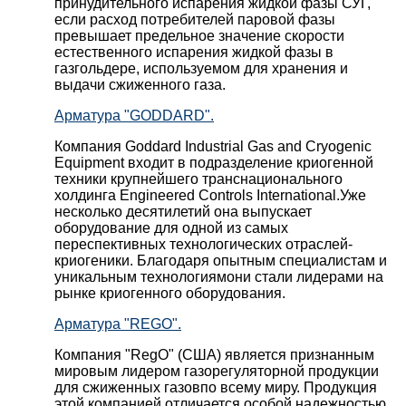
принудительного испарения жидкой фазы СУГ,
если расход потребителей паровой фазы
превышает предельное значение скорости
естественного испарения жидкой фазы в
газгольдере, используемом для хранения и
выдачи сжиженного газа.
Арматура "GODDARD".
Компания Goddard Industrial Gas and Cryogenic
Equipment входит в подразделение криогенной
техники крупнейшего транснационального
холдинга Engineered Controls International.Уже
несколько десятилетий она выпускает
оборудование для одной из самых
переспективных технологических отраслей-
криогеники. Благодаря опытным специалистам и
уникальным технологиямони стали лидерами на
рынке криогенного оборудования.
Арматура "REGO".
Компания "RegO" (США) является признанным
мировым лидером газорегуляторной продукции
для сжиженных газовпо всему миру. Продукция
этой компанией отличается особой надежностью