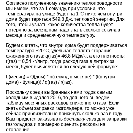
Согласно полученному значению теплопроводности
мы имеем, что за 1 секунду, при условии, что
температура на улице будет на 1°C ниже чем внутри
дома будет теряться 549,3 Дж. тепловой энергии. Для
того, чтобы узнать какое количества тепла будет
потеряно за месяц нам надо знать сколько секунд в
месяце и среднемесячную температуру.
Будем считать, что внутри дома будет поддерживаться
температура +20°C, удельная теплота сгорания
сжиженного газа: q(газ)= 46,8 МДж/кг, а его плотность:
r(газ) = 0,54 кг/литр, тогда расход газа в литрах за
месяц будет вычисляться по следующей формуле:
L(месяц) = Q(дом) * n(секунд в месяце) * (t(внутри
дома) - t(улица)) / q(газ) / r(газ).
Поскольку среди выбранных нами годов самым
холодным выдался 2016, то для него выведем
таблицу месячных расходов сниженного газа. Если
знать объем заправки газгольдера, то можно уже
сейчас приблизительно прикинуть сколько раз в году
Вам придется заказывать
доставку газа
для заправки
газгольдера и примерно оценить расходы на
отопление.