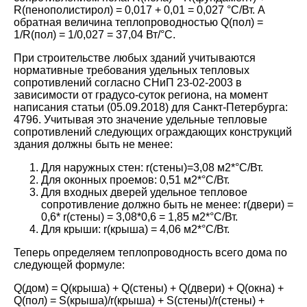
R(пенополистирол) = 0,017 + 0,01 = 0,027 °С/Вт. А
обратная величина теплопроводностью Q(пол) =
1/R(пол) = 1/0,027 = 37,04 Вт/°C.
При строительстве любых зданий учитываются
нормативные требования удельных тепловых
сопротивлений согласно СНиП 23-02-2003 в
зависимости от градусо-суток региона, на момент
написания статьи (05.09.2018) для Санкт-Петербурга:
4796. Учитывая это значение удельные тепловые
сопротивлений следующих ограждающих конструкций
здания должны быть не менее:
Для наружных стен: r(стены)=3,08 м2*°C/Вт.
Для оконных проемов: 0,51 м2*°C/Вт.
Для входных дверей удельное тепловое
сопротивление должно быть не менее: r(двери) =
0,6* r(стены) = 3,08*0,6 = 1,85 м2*°C/Вт.
Для крыши: r(крыша) = 4,06 м2*°C/Вт.
Теперь определяем теплопроводность всего дома по
следующей формуле:
Q(дом) = Q(крыша) + Q(стены) + Q(двери) + Q(окна) +
Q(пол) = S(крыша)/r(крыша) + S(стены)/r(стены) +