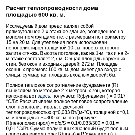
Расчет теплопроводности дома
площадью 600 кв. м.
Исследуемый дом представляет собой
прямоугольное 2-х этажное здание, возведенное на
монолитном фундаменте, с размерами по периметру
15 на 20 м. Для утепления пола использован
пенополистирол толщиной 10 см, поверх которого
залита стяжка. Высота потолков, как на 1-м, так и на 2-
м этаже составляет 2,7 м. Общая площадь наружных
стен, без окон и входных дверей: 272 м. Площадь
оконных проемов: 100 кв. м. дом имеет два входа с
улицы, суммарная площадь входных дверей: 6м.
Полное тепловое сопротивление фундамента (R)
вычисляем по методике 2-х метровых зон, которая
изложена вот
здесь
, получаем: R(фундамент) = 0,017
°С/Вт. Рассчитываем полное тепловое сопротивление
слоя пенополистирола с удельной
теплопроводностью q=0,033 Вт/(м•°С), толщиной d=0,1
м. и площадью S=300 кв. м. по формуле:
R(пенополистирол) = d/q/S = 0,1/0,033/300 = 0,01 =
0,01 °С/Вт. Сумма полученных значений будет полным
сопротивлением пола: R(пола) = R(фундамент) +