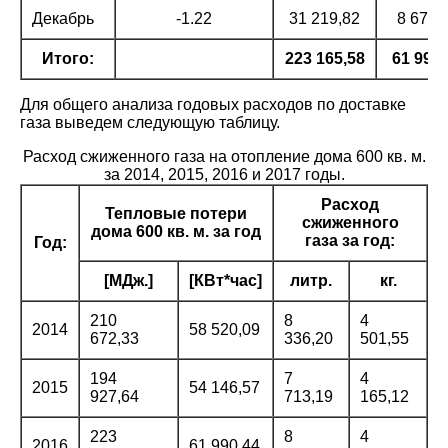
Декабрь
-1.22
31 219,82
8 672,
Итого:
223 165,58
61 990,
Для общего анализа годовых расходов по доставке
газа выведем следующую таблицу.
Расход сжиженного газа на отопление дома 600 кв. м.
за 2014, 2015, 2016 и 2017 годы.
Расход
Тепловые потери
сжиженного
дома 600 кв. м. за год
газа за год:
Год:
[МДж.]
[КВт*час]
литр.
кг.
210
8
4
2014
58 520,09
672,33
336,20
501,55
194
7
4
2015
54 146,57
927,64
713,19
165,12
223
8
4
2016
61 990,44