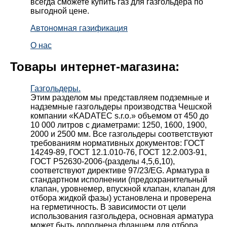
всегда сможете купить газ для газгольдера по
выгодной цене.
Автономная газификация
О нас
Товары интернет-магазина:
Газгольдеры.
Этим разделом мы представляем подземные и
надземные газгольдеры производства Чешской
компании «KADATEC s.r.o.» объемом от 450 до
10 000 литров с диаметрами: 1250, 1600, 1900,
2000 и 2500 мм. Все газгольдеры соответствуют
требованиям нормативных документов: ГОСТ
14249-89, ГОСТ 12.1.010-76, ГОСТ 12.2.003-91,
ГОСТ Р52630-2006-(разделы 4,5,6,10),
соответствуют директиве 97/23/EG. Арматура в
стандартном исполнении (предохранительный
клапан, уровнемер, впускной клапан, клапан для
отбора жидкой фазы) установлена и проверена
на герметичность. В зависимости от цели
использования газгольдера, основная арматура
может быть дополнена фланцем для отбора