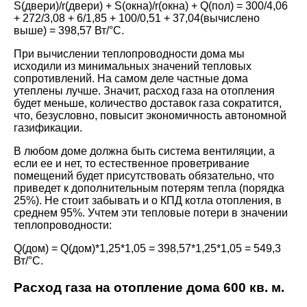
S(двери)/r(двери) + S(окна)/r(окна) + Q(пол) = 300/4,06
+ 272/3,08 + 6/1,85 + 100/0,51 + 37,04(вычислено
выше) = 398,57 Вт/°C.
При вычислении теплопроводности дома мы
исходили из минимальных значений тепловых
сопротивлений. На самом деле частные дома
утеплены лучше. Значит, расход газа на отопления
будет меньше, количество доставок газа сократится,
что, безусловно, повысит экономичность автономной
газификации.
В любом доме должна быть система вентиляции, а
если ее и нет, то естественное проветривание
помещений будет присутствовать обязательно, что
приведет к дополнительным потерям тепла (порядка
25%). Не стоит забывать и о КПД котла отопления, в
среднем 95%. Учтем эти тепловые потери в значении
теплопроводности:
Q(дом) = Q(дом)*1,25*1,05 = 398,57*1,25*1,05 = 549,3
Вт/°C.
Расход газа на отопление дома 600 кв. м.