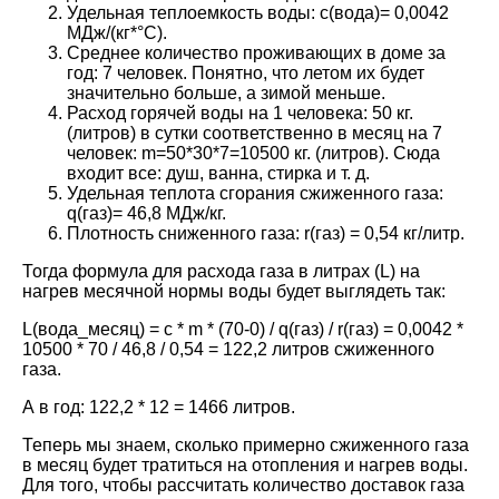
Удельная теплоемкость воды: с(вода)= 0,0042
МДж/(кг*°C).
Среднее количество проживающих в доме за
год: 7 человек. Понятно, что летом их будет
значительно больше, а зимой меньше.
Расход горячей воды на 1 человека: 50 кг.
(литров) в сутки соответственно в месяц на 7
человек: m=50*30*7=10500 кг. (литров). Сюда
входит все: душ, ванна, стирка и т. д.
Удельная теплота сгорания сжиженного газа:
q(газ)= 46,8 МДж/кг.
Плотность сниженного газа: r(газ) = 0,54 кг/литр.
Тогда формула для расхода газа в литрах (L) на
нагрев месячной нормы воды будет выглядеть так:
L(вода_месяц) = c * m * (70-0) / q(газ) / r(газ) = 0,0042 *
10500 * 70 / 46,8 / 0,54 = 122,2 литров сжиженного
газа.
А в год: 122,2 * 12 = 1466 литров.
Теперь мы знаем, сколько примерно сжиженного газа
в месяц будет тратиться на отопления и нагрев воды.
Для того, чтобы рассчитать количество доставок газа