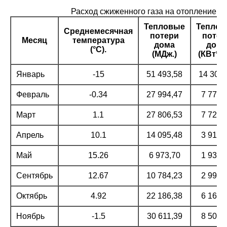
Расход сжиженного газа на отопление дом
Тепловые
Теплов
Среднемесячная
потери
потер
Месяц
температура
дома
дома
(°С).
(МДж.)
(КВт*ча
Январь
-15
51 493,58
14 303,
Февраль
-0.34
27 994,47
7 776,
Март
1.1
27 806,53
7 724,
Апрель
10.1
14 095,48
3 915,
Май
15.26
6 973,70
1 937,
Сентябрь
12.67
10 784,23
2 995,
Октябрь
4.92
22 186,38
6 162,
Ноябрь
-1.5
30 611,39
8 503,