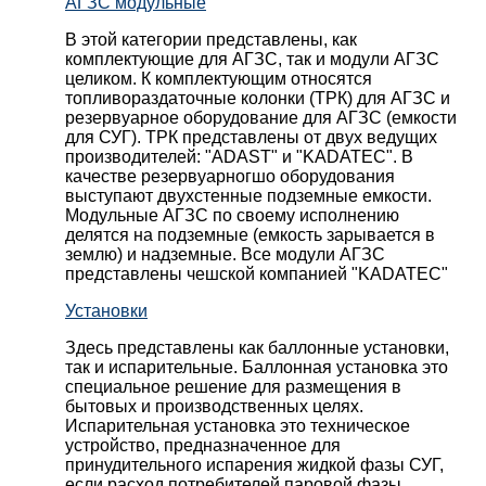
АГЗС модульные
В этой категории представлены, как
комплектующие для АГЗС, так и модули АГЗС
целиком. К комплектующим относятся
топливораздаточные колонки (ТРК) для АГЗС и
резервуарное оборудование для АГЗС (емкости
для СУГ). ТРК представлены от двух ведущих
производителей: "ADAST" и "KADATEC". В
качестве резервуарногшо оборудования
выступают двухстенные подземные емкости.
Модульные АГЗС по своему исполнению
делятся на подземные (емкость зарывается в
землю) и надземные. Все модули АГЗС
представлены чешской компанией "KADATEC"
Установки
Здесь представлены как баллонные установки,
так и испарительные. Баллонная установка это
специальное решение для размещения в
бытовых и производственных целях.
Испарительная установка это техническое
устройство, предназначенное для
принудительного испарения жидкой фазы СУГ,
если расход потребителей паровой фазы