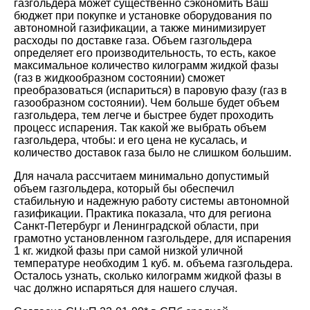
газгольдера может существенно сэкономить Ваш
бюджет при покупке и установке оборудования по
автономной газификации, а также минимизирует
расходы по доставке газа. Объем газгольдера
определяет его производительность, то есть, какое
максимальное количество килограмм жидкой фазы
(газ в жидкообразном состоянии) сможет
преобразоваться (испариться) в паровую фазу (газ в
газообразном состоянии). Чем больше будет объем
газгольдера, тем легче и быстрее будет проходить
процесс испарения. Так какой же выбрать объем
газгольдера, чтобы: и его цена не кусалась, и
количество доставок газа было не слишком большим.
Для начала рассчитаем минимально допустимый
объем газгольдера, который бы обеспечил
стабильную и надежную работу системы автономной
газификации. Практика показала, что для региона
Санкт-Петербург и Ленинградской области, при
грамотно установленном газгольдере, для испарения
1 кг. жидкой фазы при самой низкой уличной
температуре необходим 1 куб. м. объема газгольдера.
Осталось узнать, сколько килограмм жидкой фазы в
час должно испаряться для нашего случая.