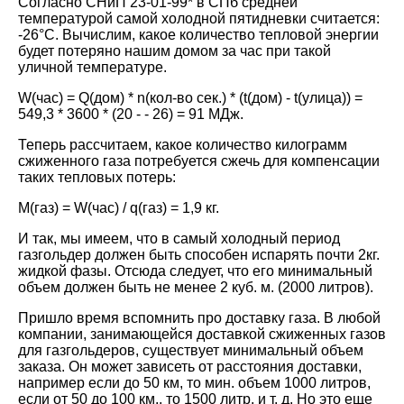
Согласно СНиП 23-01-99* в СПб средней
температурой самой холодной пятидневки считается:
-26°C. Вычислим, какое количество тепловой энергии
будет потеряно нашим домом за час при такой
уличной температуре.
W(час) = Q(дом) * n(кол-во сек.) * (t(дом) - t(улица)) =
549,3 * 3600 * (20 - - 26) = 91 МДж.
Теперь рассчитаем, какое количество килограмм
сжиженного газа потребуется сжечь для компенсации
таких тепловых потерь:
М(газ) = W(час) / q(газ) = 1,9 кг.
И так, мы имеем, что в самый холодный период
газгольдер должен быть способен испарять почти 2кг.
жидкой фазы. Отсюда следует, что его минимальный
объем должен быть не менее 2 куб. м. (2000 литров).
Пришло время вспомнить про доставку газа. В любой
компании, занимающейся доставкой сжиженных газов
для газгольдеров, существует минимальный объем
заказа. Он может зависеть от расстояния доставки,
например если до 50 км, то мин. объем 1000 литров,
если от 50 до 100 км., то 1500 литр. и т. д. Но это еще