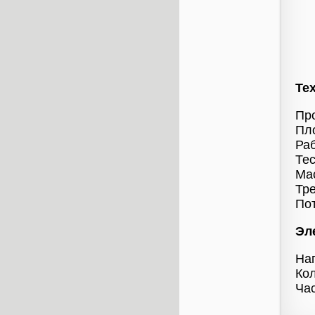
Те
Про
Пло
Раб
Тес
Мас
Тре
Пот
Эл
На
Кол
Час