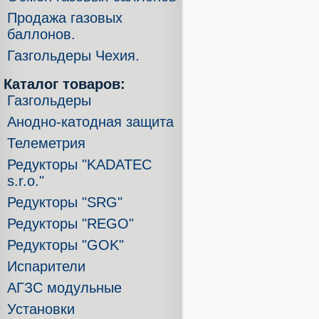
Продажа газовых
баллонов.
Газгольдеры Чехия.
Каталог товаров:
Газгольдеры
Анодно-катодная защита
Телеметрия
Редукторы "KADATEC
s.r.o."
Редукторы "SRG"
Редукторы "REGO"
Редукторы "GOK"
Испарители
АГЗС модульные
Установки