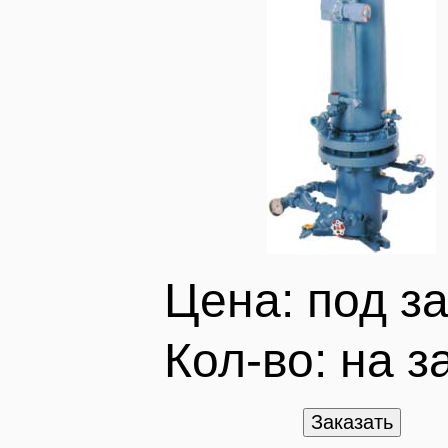
Цена: под за
Кол-во:
на з