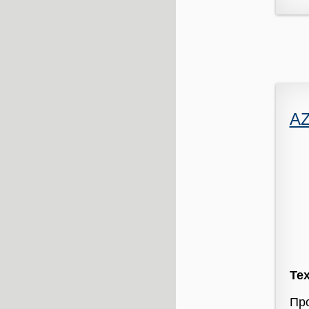
A
Те
Про