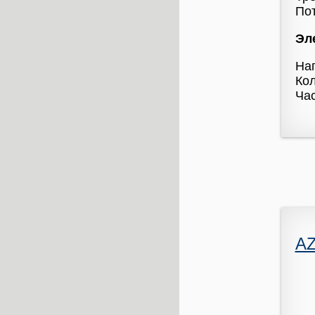
Пот
Эл
На
Кол
Час
A