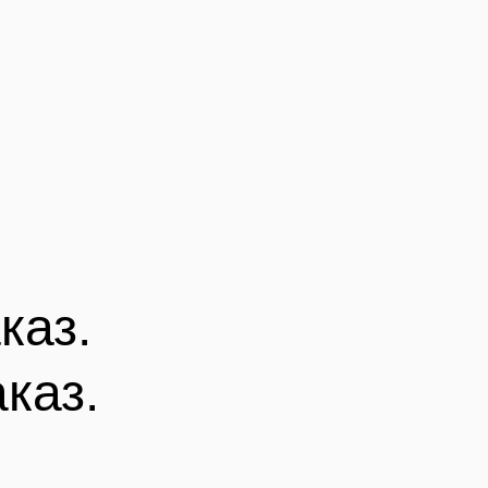
каз.
аказ.