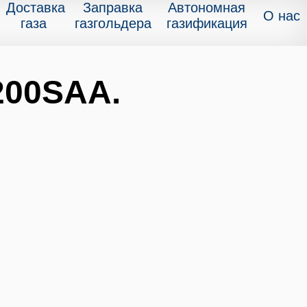
Доставка
Заправка
Автономная
О нас
газа
газгольдера
газификация
200SAA.