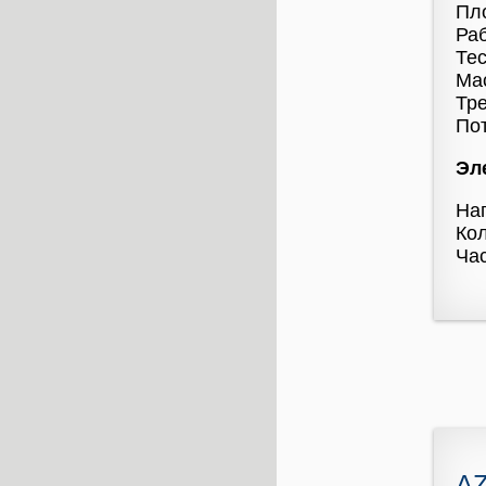
Пло
Раб
Тес
Мас
Тре
Пот
Эл
На
Кол
Час
A