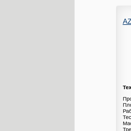
A
Те
Про
Пло
Раб
Тес
Мас
Тре