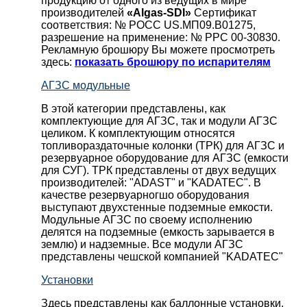
продукцию от одного из ведущих в мире
производителей
«Algas-SDI»
Сертификат
соответствия: № РОСС US.МП09.В01275,
разрешение на применение: № РРС 00-30830.
Рекламную брошюру Вы можете просмотреть
здесь:
показать брошюру по испарителям
АГЗС модульные
В этой категории представлены, как
комплектующие для АГЗС, так и модули АГЗС
целиком. К комплектующим относятся
топливораздаточные колонки (ТРК) для АГЗС и
резервуарное оборудование для АГЗС (емкости
для СУГ). ТРК представлены от двух ведущих
производителей: "ADAST" и "KADATEC". В
качестве резервуарногшо оборудования
выступают двухстенные подземные емкости.
Модульные АГЗС по своему исполнению
делятся на подземные (емкость зарывается в
землю) и надземные. Все модули АГЗС
представлены чешской компанией "KADATEC"
Установки
Здесь представлены как баллонные установки,