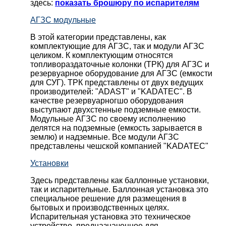
здесь:
показать брошюру по испарителям
АГЗС модульные
В этой категории представлены, как
комплектующие для АГЗС, так и модули АГЗС
целиком. К комплектующим относятся
топливораздаточные колонки (ТРК) для АГЗС и
резервуарное оборудование для АГЗС (емкости
для СУГ). ТРК представлены от двух ведущих
производителей: "ADAST" и "KADATEC". В
качестве резервуарногшо оборудования
выступают двухстенные подземные емкости.
Модульные АГЗС по своему исполнению
делятся на подземные (емкость зарывается в
землю) и надземные. Все модули АГЗС
представлены чешской компанией "KADATEC"
Установки
Здесь представлены как баллонные установки,
так и испарительные. Баллонная установка это
специальное решение для размещения в
бытовых и производственных целях.
Испарительная установка это техническое
устройство, предназначенное для