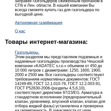
заправке газгольдеров сжиженным пропаном в
СПб и Лен. области. В нашей компании Вы
всегда сможете купить газ для газгольдера по
выгодной цене.
Автономная газификация
О нас
Товары интернет-магазина:
Газгольдеры.
Этим разделом мы представляем подземные и
надземные газгольдеры производства Чешской
компании «KADATEC s.r.o.» объемом от 450 до
10 000 литров с диаметрами: 1250, 1600, 1900,
2000 и 2500 мм. Все газгольдеры соответствуют
требованиям нормативных документов: ГОСТ
14249-89, ГОСТ 12.1.010-76, ГОСТ 12.2.003-91,
ГОСТ Р52630-2006-(разделы 4,5,6,10),
соответствуют директиве 97/23/EG. Арматура в
стандартном исполнении (предохранительный
клапан, уровнемер, впускной клапан, клапан для
отбора жидкой фазы) установлена и проверена
на герметичность. В зависимости от цели