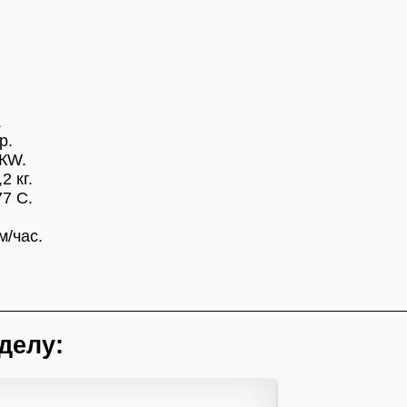
.
р.
КW.
 кг.
7 С.
м/час.
делу: