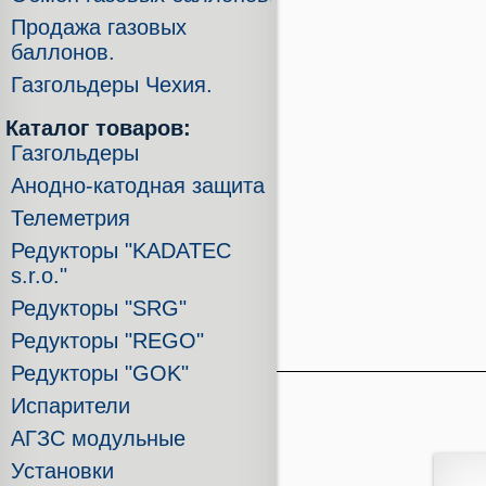
Продажа газовых
баллонов.
Газгольдеры Чехия.
Каталог товаров:
Газгольдеры
Анодно-катодная защита
Телеметрия
Редукторы "KADATEC
s.r.o."
Редукторы "SRG"
Редукторы "REGO"
Редукторы "GOK"
Испарители
АГЗС модульные
Установки