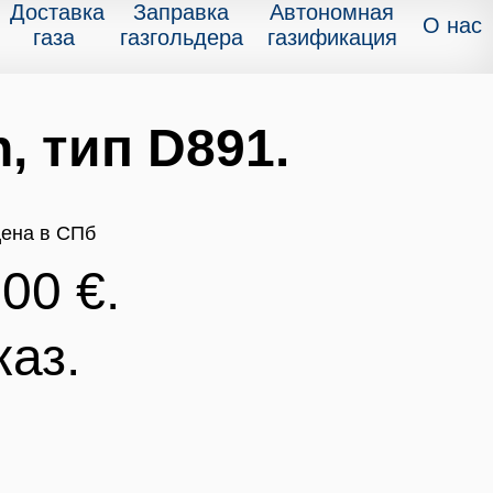
Доставка
Заправка
Автономная
О нас
газа
газгольдера
газификация
, тип D891.
00 €.
каз.