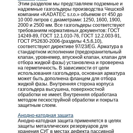
Этим разделом мы представляем подземные и
надземные газгольдеры производства Чешской
компании «KADATEC s.r.o.» объемом от 450 до
10 000 литров с диаметрами: 1250, 1600, 1900,
2000 и 2500 мм. Все газгольдеры соответствуют
требованиям нормативных документов: ГОСТ
14249-89, ГОСТ 12.1.010-76, ГОСТ 12.2.003-91,
ГОСТ Р52630-2006-(разделы 4,5,6,10),
соответствуют директиве 97/23/EG. Арматура в
стандартном исполнении (предохранительный
клапан, уровнемер, впускной клапан, клапан для
отбора жидкой фазы) установлена и проверена
на герметичность. В зависимости от цели
использования газгольдера, основная арматура
может быть дополнена фланцем для отбора
жидкой фазы. Внутренняя сторона корпуса
газгольдера высушена, поверхностной
обработки не имеет. Внутренняя обработана
методом пескоструйной обработки и покрыта
защитным слоем.
Анодно-катодная защита
Анодно-катодная защита применяется в целях
защиты металлических резервуаров для
хранения СУГ в местах дефекта пассивной