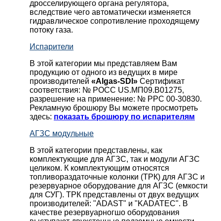
дросселирующего органа регулятора,
вследствие чего автоматически изменяется
гидравлическое сопротивление проходящему
потоку газа.
Испарители
В этой категории мы представляем Вам
продукцию от одного из ведущих в мире
производителей
«Algas-SDI»
Сертификат
соответствия: № РОСС US.МП09.В01275,
разрешение на применение: № РРС 00-30830.
Рекламную брошюру Вы можете просмотреть
здесь:
показать брошюру по испарителям
АГЗС модульные
В этой категории представлены, как
комплектующие для АГЗС, так и модули АГЗС
целиком. К комплектующим относятся
топливораздаточные колонки (ТРК) для АГЗС и
резервуарное оборудование для АГЗС (емкости
для СУГ). ТРК представлены от двух ведущих
производителей: "ADAST" и "KADATEC". В
качестве резервуарногшо оборудования