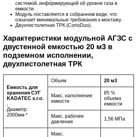
системой, информирующей об уровне газа в
емкости.
Модуль поставляется в собранном виде, что
означает минимальные требования к монтажу.
Двухпистолетная ТРК (CorioDuo).
Характеристики модульной АГЗС с
двустенной емкостью 20 м3 в
подземном исполнении,
двухпистолетная ТРК
Объем
20 м3
Емкость для
хранения СУГ
85 %
Макс. наполнение
KADATEC s.r.o.
объема
емкости
,
емкости
Диаметр:
2000мм *
Макс. рабочее
1,56 MПa
давление
Макс.