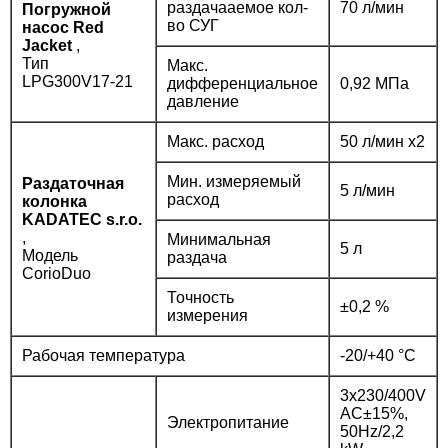
раздачааемое кол-
70 л/мин
Погружной
во СУГ
насос Red
Jacket
,
Тип
Макс.
LPG300V17-21
дифференциальное
0,92 MПa
давление
Макс. расход
50 л/мин х2
Мин. измеряемый
Раздаточная
5 л/мин
расход
колонка
KADATEC s.r.o.
,
Минимальная
5 л
Модель
раздача
CorioDuo
Точность
±0,2 %
измерения
Рабочая температура
-20/+40 °C
3x230/400V
AC±15%,
Электропитание
50Hz/2,2