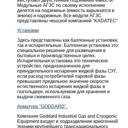
выступают двухстенные подземные емкости.
Модульные АГЗС по своему исполнению
делятся на подземные (емкость зарывается в
землю) и надземные. Все модули АГЗС
представлены чешской компанией "KADATEC"
Установки
Здесь представлены как баллонные установки,
так и испарительные. Баллонная установка это
специальное решение для размещения в
бытовых и производственных целях.
Испарительная установка это техническое
устройство, предназначенное для
принудительного испарения жидкой фазы СУГ,
если расход потребителей паровой фазы
превышает предельное значение скорости
естественного испарения жидкой фазы в
газгольдере, используемом для хранения и
выдачи сжиженного газа.
Арматура "GODDARD".
Компания Goddard Industrial Gas and Cryogenic
Equipment входит в подразделение криогенной
техники крупнейшего транснационального