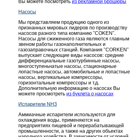
Вы можете посмотреть
из рекламной брошюры
Насосы
Мы представляем продукцию одного из
признанных мировых лидеров по производству
насосов разного типа компанию "COKEN".
Насосы для сжиженного газа являются главным
звеном работы газонаполнительных и
газозаправочных станций. Компания "CORKEN"
выпускает следующие виды насосов: cредние
дифференциальные газотурбинные насосы,
многоступеньчатые насосы, стационарные
лопастные насосы, автомобильные и лопaстные
насосы, вертикальные компрессоры,
горизонтальные компрессоры и т.д.
Дополнительную информацию о насосах Вы
можете просмотреть
из буклета о насосах
Испарители NH3
Аммиачные испарители используются для
охлаждения воды, применяются на
предприятиях пищевой и перерабатывающей
промышленности, а также на других объектах
народного хозяйства. В зависимости от условий