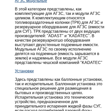
АГЗС модульные
В этой категории представлены, как
комплектующие для АГЗС, так и модули АГЗС
целиком. К комплектующим относятся
топливораздаточные колонки (ТРК) для АГЗС и
резервуарное оборудование для АГЗС (емкости
для СУГ). ТРК представлены от двух ведущих
производителей: "ADAST" и "KADATEC". В
качестве резервуарногшо оборудования
выступают двухстенные подземные емкости.
Модульные АГЗС по своему исполнению
делятся на подземные (емкость зарывается в
землю) и надземные. Все модули АГЗС
представлены чешской компанией "KADATEC"
Установки
Здесь представлены как баллонные установки,
так и испарительные. Баллонная установка это
специальное решение для размещения в
бытовых и производственных целях.
Испарительная установка это техническое
устройство, предназначенное для
принудительного испарения жидкой фазы СУГ,
если расход потребителей паровой фазы