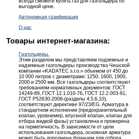
всегда сможете купить газ для газгольдера по
выгодной цене.
Автономная газификация
О нас
Товары интернет-магазина:
Газгольдеры.
Этим разделом мы представляем подземные и
надземные газгольдеры производства Чешской
компании «KADATEC s.r.o.» объемом от 450 до
10 000 литров с диаметрами: 1250, 1600, 1900,
2000 и 2500 мм. Все газгольдеры соответствуют
требованиям нормативных документов: ГОСТ
14249-89, ГОСТ 12.1.010-76, ГОСТ 12.2.003-91,
ГОСТ Р52630-2006-(разделы 4,5,6,10),
соответствуют директиве 97/23/EG. Арматура в
стандартном исполнении (предохранительный
клапан, уровнемер, впускной клапан, клапан для
отбора жидкой фазы) установлена и проверена
на герметичность. В зависимости от цели
использования газгольдера, основная арматура
может быть дополнена фланцем для отбора