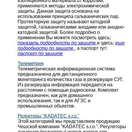
изоляционного материала от коррозии,
применяются методы электрохимической
защиты. Данная защита основана на
использовании принципа гальванических пар.
Протекторную защиту называют катодной
защитой, гальваническими анодами или анодно-
катодной защитой. Более подробно о
применении Вы можете посмотреть здесь:
показать подробности по защите
и здесь:
еще
подробности по защите
, а паспорт тут:
паспорт по защите
Телеметрия
Телеметрическая информационная система
предназначена для дистанционного
мониторинга количества газа в резервуаре СУГ.
Из резервуара информация передается на
расстоянии с помощью радиосвязи. Комплект
предназначен, как для домашнего
использования, так и для АГЗС и
промышленных объектов.
Редукторы "KADATEC s.r.o."
Этой категорией мы представляем продукцию
Чешской компании "KADATEC s.r.o.". Регуляторы
давления (редукторы) используются для