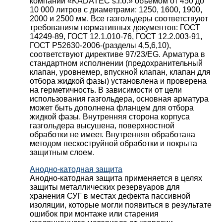
компании «KADATEC s.r.o.» объемом от 450 до
10 000 литров с диаметрами: 1250, 1600, 1900,
2000 и 2500 мм. Все газгольдеры соответствуют
требованиям нормативных документов: ГОСТ
14249-89, ГОСТ 12.1.010-76, ГОСТ 12.2.003-91,
ГОСТ Р52630-2006-(разделы 4,5,6,10),
соответствуют директиве 97/23/EG. Арматура в
стандартном исполнении (предохранительный
клапан, уровнемер, впускной клапан, клапан для
отбора жидкой фазы) установлена и проверена
на герметичность. В зависимости от цели
использования газгольдера, основная арматура
может быть дополнена фланцем для отбора
жидкой фазы. Внутренняя сторона корпуса
газгольдера высушена, поверхностной
обработки не имеет. Внутренняя обработана
методом пескоструйной обработки и покрыта
защитным слоем.
Анодно-катодная защита
Анодно-катодная защита применяется в целях
защиты металлических резервуаров для
хранения СУГ в местах дефекта пассивной
изоляции, которые могли появиться в результате
ошибок при монтаже или старения