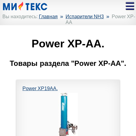
»
»
Вы находитесь:
Главная
Испарители NH3
Power XP-
AA
Power XP-AA.
Товары раздела "Power XP-AA".
Power XP19AA.