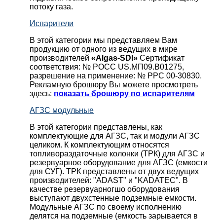
потоку газа.
Испарители
В этой категории мы представляем Вам
продукцию от одного из ведущих в мире
производителей
«Algas-SDI»
Сертификат
соответствия: № РОСС US.МП09.В01275,
разрешение на применение: № РРС 00-30830.
Рекламную брошюру Вы можете просмотреть
здесь:
показать брошюру по испарителям
АГЗС модульные
В этой категории представлены, как
комплектующие для АГЗС, так и модули АГЗС
целиком. К комплектующим относятся
топливораздаточные колонки (ТРК) для АГЗС и
резервуарное оборудование для АГЗС (емкости
для СУГ). ТРК представлены от двух ведущих
производителей: "ADAST" и "KADATEC". В
качестве резервуарногшо оборудования
выступают двухстенные подземные емкости.
Модульные АГЗС по своему исполнению
делятся на подземные (емкость зарывается в