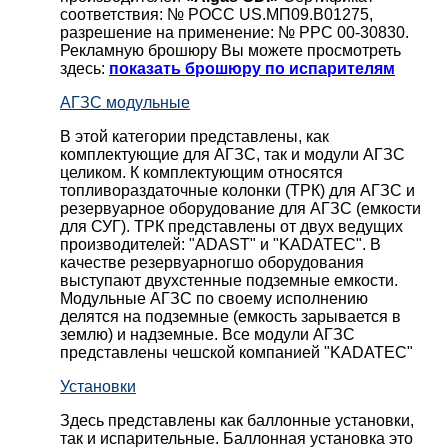
соответствия: № РОСС US.МП09.В01275,
разрешение на применение: № РРС 00-30830.
Рекламную брошюру Вы можете просмотреть
здесь:
показать брошюру по испарителям
АГЗС модульные
В этой категории представлены, как
комплектующие для АГЗС, так и модули АГЗС
целиком. К комплектующим относятся
топливораздаточные колонки (ТРК) для АГЗС и
резервуарное оборудование для АГЗС (емкости
для СУГ). ТРК представлены от двух ведущих
производителей: "ADAST" и "KADATEC". В
качестве резервуарногшо оборудования
выступают двухстенные подземные емкости.
Модульные АГЗС по своему исполнению
делятся на подземные (емкость зарывается в
землю) и надземные. Все модули АГЗС
представлены чешской компанией "KADATEC"
Установки
Здесь представлены как баллонные установки,
так и испарительные. Баллонная установка это