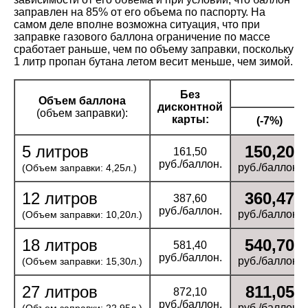
заправлен на 85% от его объема по паспорту. На
самом деле вполне возможна ситуация, что при
заправке газового баллона ограничение по массе
сработает раньше, чем по объему заправки, поскольку
1 литр пропан бутана летом весит меньше, чем зимой.
С
Без
Объем баллона
дисконтной
(объем заправки):
карты:
(-7%)
5 литров
150,20
161,50
руб./баллон.
руб./баллон.
(Объем заправки: 4,25л.)
12 литров
360,47
387,60
руб./баллон.
руб./баллон.
(Объем заправки: 10,20л.)
18 литров
540,70
581,40
руб./баллон.
руб./баллон.
(Объем заправки: 15,30л.)
27 литров
811,05
872,10
руб./баллон.
руб./баллон.
(Объем заправки: 22,95л.)