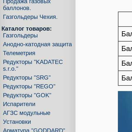
Продажа газовых
баллонов.
Газгольдеры Чехия.
Каталог товаров:
Ба
Газгольдеры
Анодно-катодная защита
Ба
Телеметрия
Редукторы "KADATEC
Ба
s.r.o."
Ба
Редукторы "SRG"
Редукторы "REGO"
Редукторы "GOK"
Испарители
АГЗС модульные
Установки
Арматура "GODDARD"