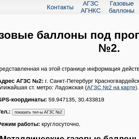
АГЗС
Газовые
Контакты
АГНКС
баллоны
зовые баллоны под проп
№2.
редставленная на этой странице информация дейст
Адрес АГЗС №2:
г. Санкт-Петербург Красногвардейски
ближайшая ст. метро: Ладожская (
АГЗС №2 на карте)
.
GPS-координаты:
59.947135, 30.433818
Тел.:
Режим работы:
круглосуточно.